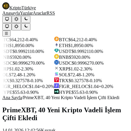
Kripto
Türkiye
Anasayfa
Yazılar
Araçlar
RSS
☰
BTC
$64,212
-0.40%
BTC
$64,212
-0.40%
ETH
$1,895
0.00%
ETH
$1,895
0.00%
USDT
$0.999211
0.00%
USDT
$0.999211
0.00%
BNB
$592
0.00%
BNB
$592
0.00%
USDC
$0.999627
0.00%
USDC
$0.999627
0.00%
XRP
$1.02
-2.30%
XRP
$1.02
-2.30%
SOL
$72.48
-1.20%
SOL
$72.48
-1.20%
TRX
$0.327578
-0.10%
TRX
$0.327578
-0.10%
FIGR_HELOC
$1.04
+0.20%
FIGR_HELOC
$1.04
+0.20%
HYPE
$55.63
-0.90%
HYPE
$55.63
-0.90%
Ana Sayfa
/
PrimeXBT, 40 Yeni Kripto Vadeli İşlem Çifti Ekledi
PrimeXBT, 40 Yeni Kripto Vadeli İşlem
Çifti Ekledi
14.01.2026 12:42:56
Kaynak