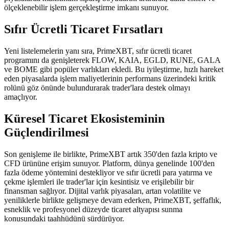
ölçeklenebilir işlem gerçekleştirme imkanı sunuyor.
Sıfır Ücretli Ticaret Fırsatları
Yeni listelemelerin yanı sıra, PrimeXBT, sıfır ücretli ticaret
programını da genişleterek FLOW, KAIA, EGLD, RUNE, GALA
ve BOME gibi popüler varlıkları ekledi. Bu iyileştirme, hızlı hareket
eden piyasalarda işlem maliyetlerinin performans üzerindeki kritik
rolünü göz önünde bulundurarak trader'lara destek olmayı
amaçlıyor.
Küresel Ticaret Ekosisteminin
Güçlendirilmesi
Son genişleme ile birlikte, PrimeXBT artık 350'den fazla kripto ve
CFD ürününe erişim sunuyor. Platform, dünya genelinde 100'den
fazla ödeme yöntemini destekliyor ve sıfır ücretli para yatırma ve
çekme işlemleri ile trader'lar için kesintisiz ve erişilebilir bir
finansman sağlıyor. Dijital varlık piyasaları, artan volatilite ve
yeniliklerle birlikte gelişmeye devam ederken, PrimeXBT, şeffaflık,
esneklik ve profesyonel düzeyde ticaret altyapısı sunma
konusundaki taahhüdünü sürdürüyor.