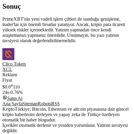
Sonuç
PrimeXBT'nin yeni vadeli işlem çiftleri ile sunduğu genişleme,
trader'lar için önemli fırsatlar yaratıyor. Ancak, kripto para ticareti
yüksek riskler içermektedir. Yatırım yapmadan önce kendi
araştırmanızı yapmanız önemlidir. Unutmayın, bu yazı yatırım
tavsiyesi olarak değerlendirilmemelidir.
Clico Token
XCL
Reklam
Fiyat
4
$0.0
110
24s
-0.76%
Satın Al
Ana Sayfa
Sitemap
Robots
RSS
KriptoTürkiye; Bitcoin, Ethereum ve altcoin piyasasına dair güncel
kripto haberlerini derleyen ve yapay zeka ile Türkçe özetleyen
otomatik bir haber blogudur.
İçerikler otomatik derlenir ve yeniden yorumlanır. Yatırım tavsiyesi
değildir.