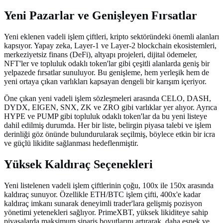
Yeni Pazarlar ve Genişleyen Fırsatlar
Yeni eklenen vadeli işlem çiftleri, kripto sektöründeki önemli alanları
kapsıyor. Yapay zeka, Layer-1 ve Layer-2 blockchain ekosistemleri,
merkeziyetsiz finans (DeFi), altyapı projeleri, dijital ödemeler,
NFT'ler ve topluluk odaklı token'lar gibi çeşitli alanlarda geniş bir
yelpazede fırsatlar sunuluyor. Bu genişleme, hem yerleşik hem de
yeni ortaya çıkan varlıkları kapsayan dengeli bir karışım içeriyor.
Öne çıkan yeni vadeli işlem sözleşmeleri arasında CELO, DASH,
DYDX, EIGEN, SNX, ZK ve ZRO gibi varlıklar yer alıyor. Ayrıca
HYPE ve PUMP gibi topluluk odaklı token'lar da bu yeni listeye
dahil edilmiş durumda. Her bir liste, belirgin piyasa talebi ve işlem
derinliği göz önünde bulundurularak seçilmiş, böylece etkin bir icra
ve güçlü likidite sağlanması hedeflenmiştir.
Yüksek Kaldıraç Seçenekleri
Yeni listelenen vadeli işlem çiftlerinin çoğu, 100x ile 150x arasında
kaldıraç sunuyor. Özellikle ETH/BTC işlem çifti, 400x'e kadar
kaldıraç imkanı sunarak deneyimli trader'lara gelişmiş pozisyon
yönetimi yetenekleri sağlıyor. PrimeXBT, yüksek likiditeye sahip
piyasalarda maksimum sipariş boyutlarını artırarak, daha esnek ve