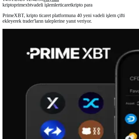
kripto
primexbt
vadeli i̇şlemler
ticaret
kripto para
PrimeXBT, kripto ticaret platformuna 40 yeni vadeli işlem çifti
ekleyerek trader'ların taleplerine yanıt veriyor.