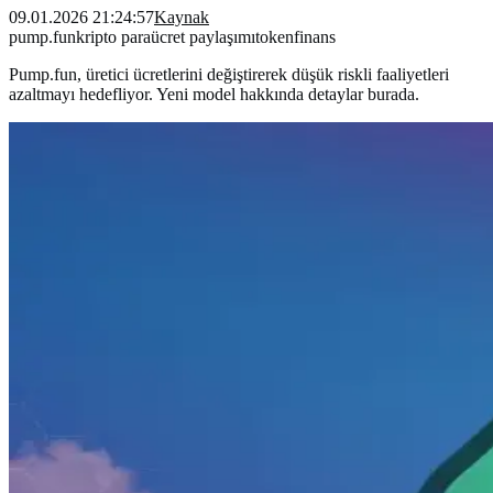
09.01.2026 21:24:57
Kaynak
pump.fun
kripto para
ücret paylaşımı
token
finans
Pump.fun, üretici ücretlerini değiştirerek düşük riskli faaliyetleri
azaltmayı hedefliyor. Yeni model hakkında detaylar burada.