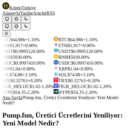
Kripto
Türkiye
Anasayfa
Yazılar
Araçlar
RSS
☰
BTC
$64,986
+1.10%
BTC
$64,986
+1.10%
ETH
$1,917
+0.90%
ETH
$1,917
+0.90%
USDT
$0.999512
0.00%
USDT
$0.999512
0.00%
BNB
$593
0.00%
BNB
$593
0.00%
USDC
$0.999741
0.00%
USDC
$0.999741
0.00%
XRP
$1.04
+0.90%
XRP
$1.04
+0.90%
SOL
$74.88
+3.10%
SOL
$74.88
+3.10%
TRX
$0.32763
+0.20%
TRX
$0.32763
+0.20%
FIGR_HELOC
$1.02
-1.20%
FIGR_HELOC
$1.02
-1.20%
HYPE
$54.35
-2.20%
HYPE
$54.35
-2.20%
Ana Sayfa
/
Pump.fun, Üretici Ücretlerini Yeniliyor: Yeni Model
Nedir?
Pump.fun, Üretici Ücretlerini Yeniliyor:
Yeni Model Nedir?