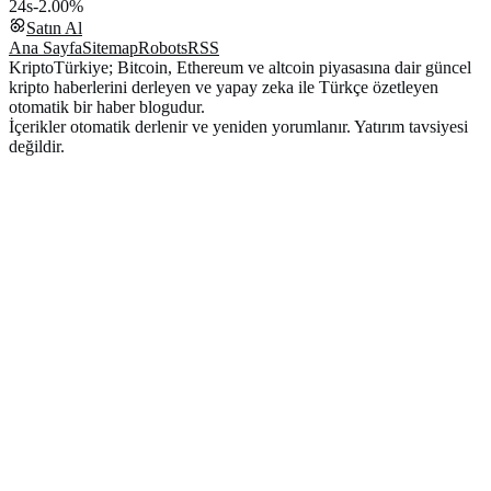
24s
-2.00%
Satın Al
Ana Sayfa
Sitemap
Robots
RSS
KriptoTürkiye; Bitcoin, Ethereum ve altcoin piyasasına dair güncel
kripto haberlerini derleyen ve yapay zeka ile Türkçe özetleyen
otomatik bir haber blogudur.
İçerikler otomatik derlenir ve yeniden yorumlanır. Yatırım tavsiyesi
değildir.