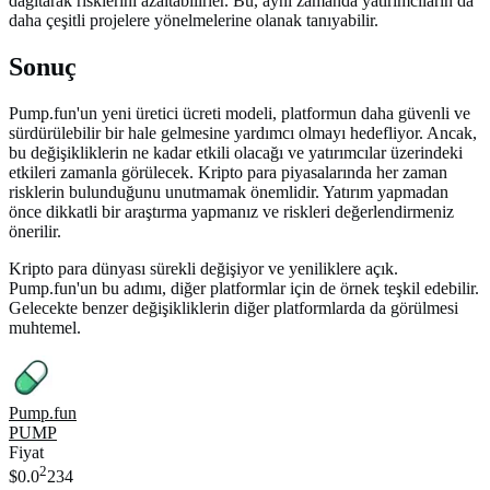
dağıtarak risklerini azaltabilirler. Bu, aynı zamanda yatırımcıların da
daha çeşitli projelere yönelmelerine olanak tanıyabilir.
Sonuç
Pump.fun'un yeni üretici ücreti modeli, platformun daha güvenli ve
sürdürülebilir bir hale gelmesine yardımcı olmayı hedefliyor. Ancak,
bu değişikliklerin ne kadar etkili olacağı ve yatırımcılar üzerindeki
etkileri zamanla görülecek. Kripto para piyasalarında her zaman
risklerin bulunduğunu unutmamak önemlidir. Yatırım yapmadan
önce dikkatli bir araştırma yapmanız ve riskleri değerlendirmeniz
önerilir.
Kripto para dünyası sürekli değişiyor ve yeniliklere açık.
Pump.fun'un bu adımı, diğer platformlar için de örnek teşkil edebilir.
Gelecekte benzer değişikliklerin diğer platformlarda da görülmesi
muhtemel.
Pump.fun
PUMP
Fiyat
2
$0.0
234