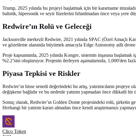
Trump, 2025 yılında bu projeyi başlatmak için bir kararname imzaladı
balistik, hipersonik ve seyir füzelerini fırlatılmadan önce veya yere d
Redwire’ın Rolü ve Geleceği
Jacksonville merkezli Redwire, 2021 yılında SPAC (Özel Amaçlı Kamu Şir
ve gözetleme alanında büyümek amacıyla Edge Autonomy adlı drone tekn
Proje kapsamında, 2025 yılında Kongre, sistemin inşasına başlamak için
%2.2’sini oluşturuyor. Projenin ilerleyen aşamalarında, 1,000'den fazl
Piyasa Tepkisi ve Riskler
Redwire’ın hisse senedi değerindeki bu artış, yatırımcıların projeye o
değişkene bağlıdır ve bu nedenle yatırım yapmadan önce dikkatli bir 
Sonuç olarak, Redwire’ın Golden Dome projesindeki rolü, şirketin gelec
Herhangi bir yatırım kararı almadan önce kendi araştırmanızı yapmay
Clico Token