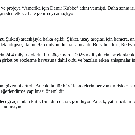
 ve projeye “Amerika için Demir Kubbe” adını vermişti. Daha sonra isi
üşmeden etkisiz hale getirmeyi amaçlıyor.
keti) aracılığıyla halka açıldı. Şirket, uzay araçları için kamera, ante
olojisi şirketini 925 milyon dolara satın aldı. Bu satın alma, Redwir
 24.4 milyar dolarlık bir bütçe ayırdı. 2026 mali yılı için ise ek olara
a şirket bu sözleşme havuzuna dahil oldu ve bazıları erken anlaşmalar i
lan güvenini artırdı. Ancak, bu tür büyük projelerin her zaman riskler b
değerlendirme yapılması önemlidir.
eği açısından kritik bir adım olarak görülüyor. Ancak, yatırımcıların di
ı unutmayın.