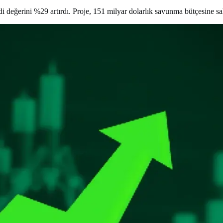
değerini %29 artırdı. Proje, 151 milyar dolarlık savunma bütçesine sa