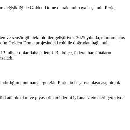
m değişikliği ile Golden Dome olarak anılmaya başlandı. Proje,
n ve sensör gibi teknolojiler geliştiriyor. 2025 yılında, otonom uçuş
e’ın Golden Dome projesindeki rolü ile doğrudan bağlantılı.
k 13 milyar dolar daha eklendi. Bu bütçe, federal harcamaların
mzaladı.
arındırdığını unutmamak gerekir. Projenin başarıya ulaşması, birçok
kkatli olmaları ve piyasa dinamiklerini iyi analiz etmeleri gerekiyor.