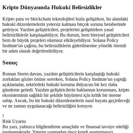
Kripto Dünyasında Hukuki Belirsizlikler
Kripto para ve blockchain teknolojileri hızla gelişirken, bu alandaki
hukuki düzenlemelerin yetersiz kalması birçok sorunu beraberinde
getiriyor. Yazılım geliştiricileri, projelerini geliştirirken yasal
belirsizliklerle karşılaşabiliyor. Bu durum, hem bireysel geliştiricileri
hem de büyük projeleri olumsuz etkileyebiliyor. Solana Policy
Institute'un çağrısı, bu belirsizliklerin giderilmesine yönelik önemli
bir adım olarak değerlendiriliyor.
Sonuç
Roman Storm davası, yazılım geliştiricilerin karşılaştığı hukuki
zorlukları gözler önüne sererken, Solana Policy Institute'un yaptığı
açıklamalar, sektördeki hukuki koruma ihtiyacını bir kez daha
gündeme getirdi. Yazılım geliştiricilerin haklarının korunması, kripto
ekosisteminin sağlıklı bir şekilde büyümesi için kritik bir öneme
sahip. Ancak, bu tür hukuki düzenlemelerin nasıl hayata geçirileceği
ve ne zaman uygulanacağı belirsizliğini koruyor.
!
Risk Uyarısı
Bu yazı, yalnızca bilgilendirme amaçlıdır ve finansal tavsiye niteliği
taşımamaktadır. Yatırım yapmadan önce kendi araştırmanızı