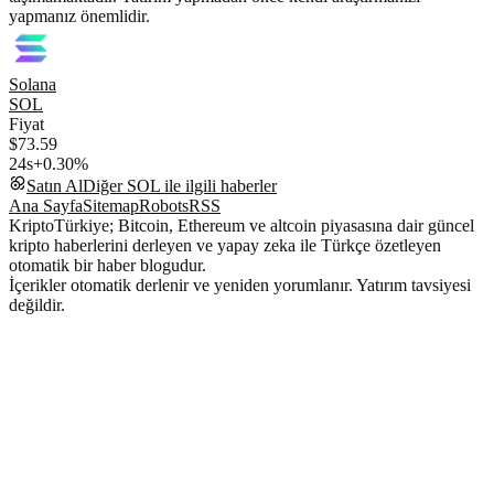
yapmanız önemlidir.
Solana
SOL
Fiyat
$73.59
24s
+0.30%
Satın Al
Diğer
SOL
ile ilgili haberler
Ana Sayfa
Sitemap
Robots
RSS
KriptoTürkiye; Bitcoin, Ethereum ve altcoin piyasasına dair güncel
kripto haberlerini derleyen ve yapay zeka ile Türkçe özetleyen
otomatik bir haber blogudur.
İçerikler otomatik derlenir ve yeniden yorumlanır. Yatırım tavsiyesi
değildir.