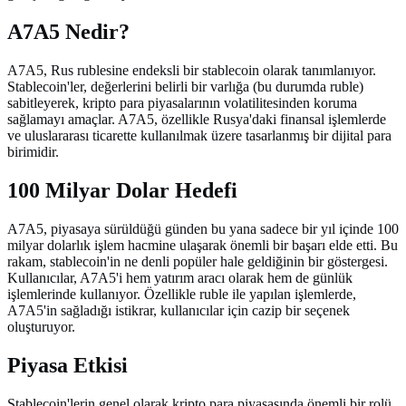
A7A5 Nedir?
A7A5, Rus rublesine endeksli bir stablecoin olarak tanımlanıyor.
Stablecoin'ler, değerlerini belirli bir varlığa (bu durumda ruble)
sabitleyerek, kripto para piyasalarının volatilitesinden koruma
sağlamayı amaçlar. A7A5, özellikle Rusya'daki finansal işlemlerde
ve uluslararası ticarette kullanılmak üzere tasarlanmış bir dijital para
birimidir.
100 Milyar Dolar Hedefi
A7A5, piyasaya sürüldüğü günden bu yana sadece bir yıl içinde 100
milyar dolarlık işlem hacmine ulaşarak önemli bir başarı elde etti. Bu
rakam, stablecoin'in ne denli popüler hale geldiğinin bir göstergesi.
Kullanıcılar, A7A5'i hem yatırım aracı olarak hem de günlük
işlemlerinde kullanıyor. Özellikle ruble ile yapılan işlemlerde,
A7A5'in sağladığı istikrar, kullanıcılar için cazip bir seçenek
oluşturuyor.
Piyasa Etkisi
Stablecoin'lerin genel olarak kripto para piyasasında önemli bir rolü