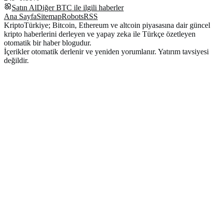
Satın Al
Diğer
BTC
ile ilgili haberler
Ana Sayfa
Sitemap
Robots
RSS
KriptoTürkiye; Bitcoin, Ethereum ve altcoin piyasasına dair güncel
kripto haberlerini derleyen ve yapay zeka ile Türkçe özetleyen
otomatik bir haber blogudur.
İçerikler otomatik derlenir ve yeniden yorumlanır. Yatırım tavsiyesi
değildir.