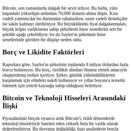
Bitcoin, son zamanlarda dalgalı bir seyir izliyor. Bu hafta, yılın
başındaki yükselişin ardından 70,000 doların altına düştü. Kısa
vadeli yatırımcılar bu durumdan rahatsızken, uzun vadeli destekçiler
ise sakin kalmayı sürdürüyor. Bu büyüklükteki fiyat dalgalanmaları,
büyük kripto varlıklarına sahip şirketlerin hisse senetlerini sert bir
şekilde aşağı çekebiliyor; bu da Saylor'ın şirketinin hisse
senetlerinde görülen bir düşüşe neden oldu.
Borç ve Likidite Faktörleri
Raporlara göre, Saylor'ın şirketinin toplamda 8 milyar dolardan fazla
borcu bulunuyor. Bu borç, özellikle alımları finanse etmek amacıyla
oluşturulmuş notları içeriyor. Şirket, günlük yükümlülüklerini
karşılamak için elindeki nakdi kullanıyor ve yıllar boyunca temettü
ödemek için yeterli kaynağa sahip olduğunu belirtiyor.
Bitcoin ve Teknoloji Hisseleri Arasındaki
İlişki
Piyasalardaki birçok oyuncu artık Bitcoin'i, riskli dönemlerde
teknoloji hisseleriyle hareket eden yüksek beta bir varlık olarak
değerlendiriyor. Bu davranış değişikliği, bazı analistlerin borçla