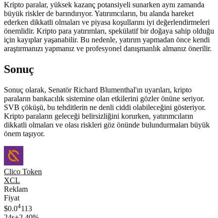
Kripto paralar, yüksek kazanç potansiyeli sunarken aynı zamanda
büyük riskler de barındırıyor. Yatırımcıların, bu alanda hareket
ederken dikkatli olmaları ve piyasa koşullarını iyi değerlendirmeleri
önemlidir. Kripto para yatırımları, spekülatif bir doğaya sahip olduğu
için kayıplar yaşanabilir. Bu nedenle, yatırım yapmadan önce kendi
araştırmanızı yapmanız ve profesyonel danışmanlık almanız önerilir.
Sonuç
Sonuç olarak, Senatör Richard Blumenthal'ın uyarıları, kripto
paraların bankacılık sistemine olan etkilerini gözler önüne seriyor.
SVB çöküşü, bu tehditlerin ne denli ciddi olabileceğini gösteriyor.
Kripto paraların geleceği belirsizliğini korurken, yatırımcıların
dikkatli olmaları ve olası riskleri göz önünde bulundurmaları büyük
önem taşıyor.
Clico Token
XCL
Reklam
Fiyat
4
$0.0
113
24s
+2.40%