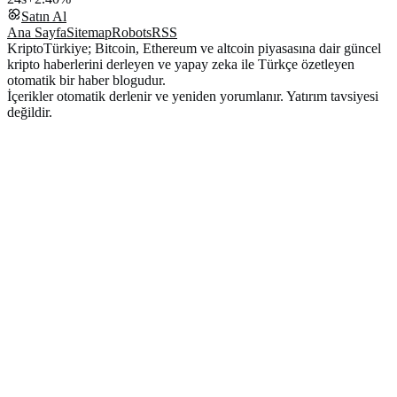
Satın Al
Ana Sayfa
Sitemap
Robots
RSS
KriptoTürkiye; Bitcoin, Ethereum ve altcoin piyasasına dair güncel
kripto haberlerini derleyen ve yapay zeka ile Türkçe özetleyen
otomatik bir haber blogudur.
İçerikler otomatik derlenir ve yeniden yorumlanır. Yatırım tavsiyesi
değildir.