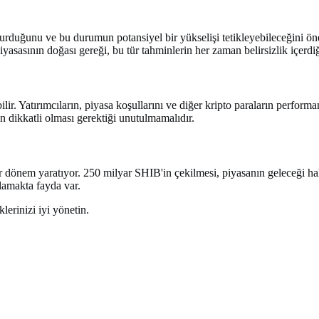
durduğunu ve bu durumun potansiyel bir yükselişi tetikleyebileceğini ö
iyasasının doğası gereği, bu tür tahminlerin her zaman belirsizlik içer
lir. Yatırımcıların, piyasa koşullarını ve diğer kripto paraların performa
an dikkatli olması gerektiği unutulmamalıdır.
ir dönem yaratıyor. 250 milyar SHIB'in çekilmesi, piyasanın geleceği hak
rlamakta fayda var.
erinizi iyi yönetin.