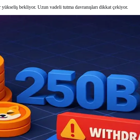
r yükseliş bekliyor. Uzun vadeli tutma davranışları dikkat çekiyor.