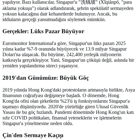
yapılıyor. Bazı kullanıcılar, Singapur'u "洗钱坡" (Xǐqiánpō, "para
aklama yokuşu") olarak adlandırarak, şehrin spekülatif sermayeden
yoksun kalacağına dair kehanetlerde bulunuyor. Ancak, bu
iddiaların gerçeği yansıtmadığını söylemek mümkün.
Gerçekler: Lüks Pazar Büyüyor
Euromonitor International'a göre, Singapur'un lüks pazarı 2025
yılına kadar %7-9 oranında büyüyecek ve 13.9 milyar Singapur
Doları'na ulaşacak. Bu büyüme, 242,400 yerleşik milyonerin
katkısıyla gerçekleşiyor. Yani, Singapur'un çöküşü değil, aslında bir
yeniden yapılandırma süreci yaşanıyor.
2019'dan Günümüze: Büyük Göç
2019 yılında Hong Kong'daki protestoların artmasıyla birlikte, Asya
finansının coğrafyası değişmeye başladı. O dönemde, Hong
Kong'da ofisi olan şirketlerin %23'ü iş fonksiyonlarını Singapur'a
taşımayı düşünüyordu. 2020'de yürürlüğe giren Ulusal Güvenlik
Yasası ile bu göç hızlandı. Pandemi döneminde Hong Kong'un katı
sıfır COVID politikaları, finansal yeteneklerin ve işletmelerin
Singapur'a yönelmesine neden oldu.
Çin'den Sermaye Kaçışı