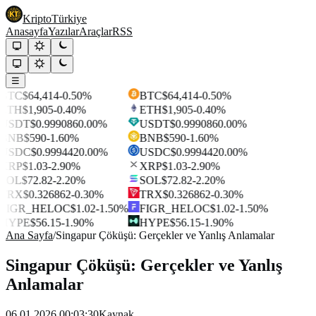
Kripto
Türkiye
Anasayfa
Yazılar
Araçlar
RSS
☰
BTC
$64,414
-0.50%
BTC
$64,414
-0.50%
ETH
$1,905
-0.40%
ETH
$1,905
-0.40%
USDT
$0.999086
0.00%
USDT
$0.999086
0.00%
BNB
$590
-1.60%
BNB
$590
-1.60%
USDC
$0.999442
0.00%
USDC
$0.999442
0.00%
XRP
$1.03
-2.90%
XRP
$1.03
-2.90%
SOL
$72.82
-2.20%
SOL
$72.82
-2.20%
TRX
$0.326862
-0.30%
TRX
$0.326862
-0.30%
FIGR_HELOC
$1.02
-1.50%
FIGR_HELOC
$1.02
-1.50%
HYPE
$56.15
-1.90%
HYPE
$56.15
-1.90%
Ana Sayfa
/
Singapur Çöküşü: Gerçekler ve Yanlış Anlamalar
Singapur Çöküşü: Gerçekler ve Yanlış
Anlamalar
06.01.2026 00:03:30
Kaynak