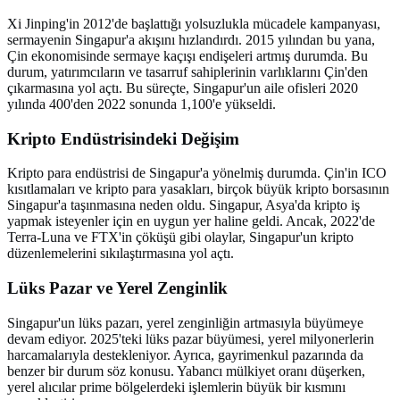
Xi Jinping'in 2012'de başlattığı yolsuzlukla mücadele kampanyası,
sermayenin Singapur'a akışını hızlandırdı. 2015 yılından bu yana,
Çin ekonomisinde sermaye kaçışı endişeleri artmış durumda. Bu
durum, yatırımcıların ve tasarruf sahiplerinin varlıklarını Çin'den
çıkarmasına yol açtı. Bu süreçte, Singapur'un aile ofisleri 2020
yılında 400'den 2022 sonunda 1,100'e yükseldi.
Kripto Endüstrisindeki Değişim
Kripto para endüstrisi de Singapur'a yönelmiş durumda. Çin'in ICO
kısıtlamaları ve kripto para yasakları, birçok büyük kripto borsasının
Singapur'a taşınmasına neden oldu. Singapur, Asya'da kripto iş
yapmak isteyenler için en uygun yer haline geldi. Ancak, 2022'de
Terra-Luna ve FTX'in çöküşü gibi olaylar, Singapur'un kripto
düzenlemelerini sıkılaştırmasına yol açtı.
Lüks Pazar ve Yerel Zenginlik
Singapur'un lüks pazarı, yerel zenginliğin artmasıyla büyümeye
devam ediyor. 2025'teki lüks pazar büyümesi, yerel milyonerlerin
harcamalarıyla destekleniyor. Ayrıca, gayrimenkul pazarında da
benzer bir durum söz konusu. Yabancı mülkiyet oranı düşerken,
yerel alıcılar prime bölgelerdeki işlemlerin büyük bir kısmını