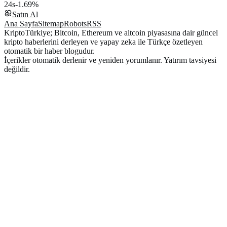
24s
-1.69%
Satın Al
Ana Sayfa
Sitemap
Robots
RSS
KriptoTürkiye; Bitcoin, Ethereum ve altcoin piyasasına dair güncel
kripto haberlerini derleyen ve yapay zeka ile Türkçe özetleyen
otomatik bir haber blogudur.
İçerikler otomatik derlenir ve yeniden yorumlanır. Yatırım tavsiyesi
değildir.