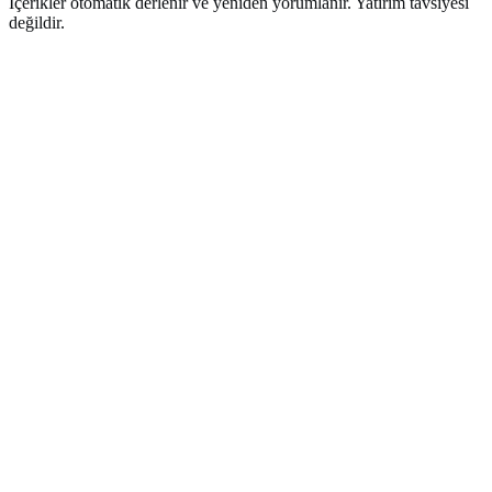
İçerikler otomatik derlenir ve yeniden yorumlanır. Yatırım tavsiyesi
değildir.