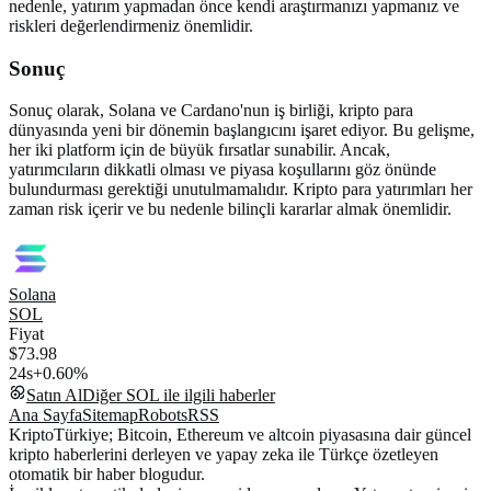
nedenle, yatırım yapmadan önce kendi araştırmanızı yapmanız ve
riskleri değerlendirmeniz önemlidir.
Sonuç
Sonuç olarak, Solana ve Cardano'nun iş birliği, kripto para
dünyasında yeni bir dönemin başlangıcını işaret ediyor. Bu gelişme,
her iki platform için de büyük fırsatlar sunabilir. Ancak,
yatırımcıların dikkatli olması ve piyasa koşullarını göz önünde
bulundurması gerektiği unutulmamalıdır. Kripto para yatırımları her
zaman risk içerir ve bu nedenle bilinçli kararlar almak önemlidir.
Solana
SOL
Fiyat
$73.98
24s
+0.60%
Satın Al
Diğer
SOL
ile ilgili haberler
Ana Sayfa
Sitemap
Robots
RSS
KriptoTürkiye; Bitcoin, Ethereum ve altcoin piyasasına dair güncel
kripto haberlerini derleyen ve yapay zeka ile Türkçe özetleyen
otomatik bir haber blogudur.