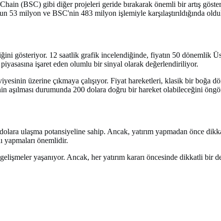
ain (BSC) gibi diğer projeleri geride bırakarak önemli bir artış göster
un 53 milyon ve BSC'nin 483 milyon işlemiyle karşılaştırıldığında oldu
rdiğini gösteriyor. 12 saatlik grafik incelendiğinde, fiyatın 50 dönemlik
yasasına işaret eden olumlu bir sinyal olarak değerlendiriliyor.
iyesinin üzerine çıkmaya çalışıyor. Fiyat hareketleri, klasik bir boğa
nin aşılması durumunda 200 dolara doğru bir hareket olabileceğini öngö
00 dolara ulaşma potansiyeline sahip. Ancak, yatırım yapmadan önce dikk
nı yapmaları önemlidir.
gelişmeler yaşanıyor. Ancak, her yatırım kararı öncesinde dikkatli bir 