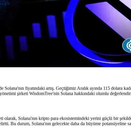
de Solana'nın fiyatındaki artış. Geçtiğimiz Aralık ayında 115 dolara k
lık yönetimi şirketi WisdomTree'nin Solana hakkındaki olumlu değerlendirm
olarak, Solana'nın kripto para ekosistemindeki yerini güçlü bir şekilde vu
belirtti. Bu durum, Solana'nın gelecekte daha da büyüme potansiyeline s