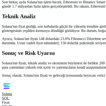
Son birkaç ayda Solana'nın işlem hacmi, Ethereum ve Binance Smart Ch
günde 1.7 milyardan fazla işlem gerçekleştirildi. Bu rakam, Ethereum'
Teknik Analiz
Solana'nın fiyat grafiği, son haftalarda güçlü bir yükseliş trendine gi
göstergesinin yeşilden kırmızıya döndüğü görülüyor. Bu durum, boğa pi
Ayrıca, Solana'nın fiyatı 148 dolardaki 23.6% Fibonacci Düzeltme sev
durumda. Uzun vadeli fiyat tahminleri, 150 dolarlık psikolojik seviye
Sonuç ve Risk Uyarısı
Solana'nın fiyatı, teknik analiz ve ekosistem büyümesi ile birlikte 2
para yatırımları yüksek risk içerir ve yatırımcıların kendi araştırmaları
Sonuç olarak, Solana'nın fiyatı ve geleceği konusunda heyecan verici 
Solana
SOL
Fiyat