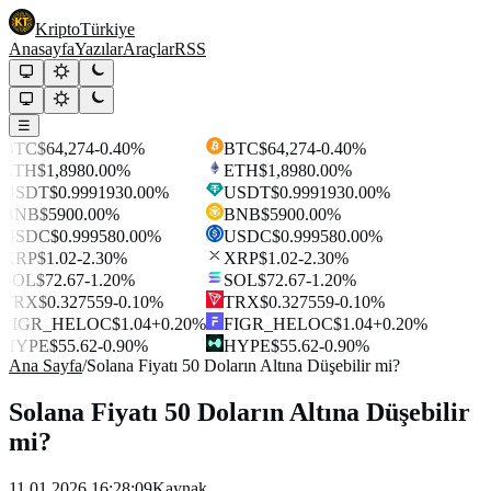
Kripto
Türkiye
Anasayfa
Yazılar
Araçlar
RSS
☰
BTC
$64,274
-0.40%
BTC
$64,274
-0.40%
ETH
$1,898
0.00%
ETH
$1,898
0.00%
USDT
$0.999193
0.00%
USDT
$0.999193
0.00%
BNB
$590
0.00%
BNB
$590
0.00%
USDC
$0.99958
0.00%
USDC
$0.99958
0.00%
XRP
$1.02
-2.30%
XRP
$1.02
-2.30%
SOL
$72.67
-1.20%
SOL
$72.67
-1.20%
TRX
$0.327559
-0.10%
TRX
$0.327559
-0.10%
FIGR_HELOC
$1.04
+0.20%
FIGR_HELOC
$1.04
+0.20%
HYPE
$55.62
-0.90%
HYPE
$55.62
-0.90%
Ana Sayfa
/
Solana Fiyatı 50 Doların Altına Düşebilir mi?
Solana Fiyatı 50 Doların Altına Düşebilir
mi?
11.01.2026 16:28:09
Kaynak