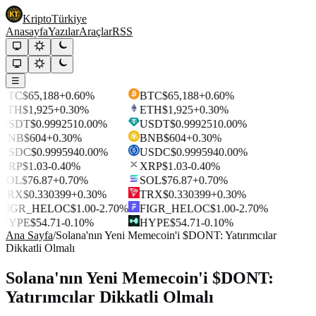
Kripto
Türkiye
Anasayfa
Yazılar
Araçlar
RSS
☰
BTC
$65,188
+0.60%
BTC
$65,188
+0.60%
ETH
$1,925
+0.30%
ETH
$1,925
+0.30%
USDT
$0.999251
0.00%
USDT
$0.999251
0.00%
BNB
$604
+0.30%
BNB
$604
+0.30%
USDC
$0.999594
0.00%
USDC
$0.999594
0.00%
XRP
$1.03
-0.40%
XRP
$1.03
-0.40%
SOL
$76.87
+0.70%
SOL
$76.87
+0.70%
TRX
$0.330399
+0.30%
TRX
$0.330399
+0.30%
FIGR_HELOC
$1.00
-2.70%
FIGR_HELOC
$1.00
-2.70%
HYPE
$54.71
-0.10%
HYPE
$54.71
-0.10%
Ana Sayfa
/
Solana'nın Yeni Memecoin'i $DONT: Yatırımcılar
Dikkatli Olmalı
Solana'nın Yeni Memecoin'i $DONT:
Yatırımcılar Dikkatli Olmalı