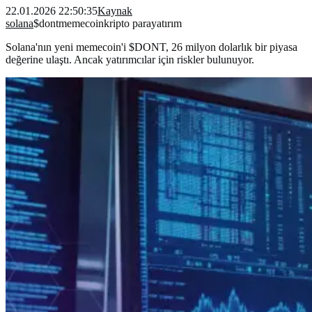
22.01.2026 22:50:35
Kaynak
solana
$dont
memecoin
kripto para
yatırım
Solana'nın yeni memecoin'i $DONT, 26 milyon dolarlık bir piyasa
değerine ulaştı. Ancak yatırımcılar için riskler bulunuyor.