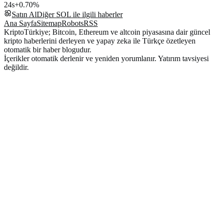
24s
+0.70%
Satın Al
Diğer
SOL
ile ilgili haberler
Ana Sayfa
Sitemap
Robots
RSS
KriptoTürkiye; Bitcoin, Ethereum ve altcoin piyasasına dair güncel
kripto haberlerini derleyen ve yapay zeka ile Türkçe özetleyen
otomatik bir haber blogudur.
İçerikler otomatik derlenir ve yeniden yorumlanır. Yatırım tavsiyesi
değildir.