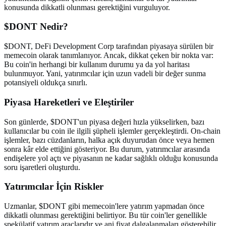
konusunda dikkatli olunması gerektiğini vurguluyor.
$DONT Nedir?
$DONT, DeFi Development Corp tarafından piyasaya sürülen bir
memecoin olarak tanımlanıyor. Ancak, dikkat çeken bir nokta var:
Bu coin'in herhangi bir kullanım durumu ya da yol haritası
bulunmuyor. Yani, yatırımcılar için uzun vadeli bir değer sunma
potansiyeli oldukça sınırlı.
Piyasa Hareketleri ve Eleştiriler
Son günlerde, $DONT'un piyasa değeri hızla yükselirken, bazı
kullanıcılar bu coin ile ilgili şüpheli işlemler gerçekleştirdi. On-chain
işlemler, bazı cüzdanların, halka açık duyurudan önce veya hemen
sonra kâr elde ettiğini gösteriyor. Bu durum, yatırımcılar arasında
endişelere yol açtı ve piyasanın ne kadar sağlıklı olduğu konusunda
soru işaretleri oluşturdu.
Yatırımcılar İçin Riskler
Uzmanlar, $DONT gibi memecoin'lere yatırım yapmadan önce
dikkatli olunması gerektiğini belirtiyor. Bu tür coin'ler genellikle
spekülatif yatırım araçlarıdır ve ani fiyat dalgalanmaları gösterebilir.