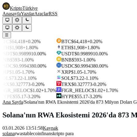
Kripto
Türkiye
Anasayfa
Yazılar
Araçlar
RSS
☰
BTC
$64,418
+0.20%
BTC
$64,418
+0.20%
ETH
$1,908
+1.80%
ETH
$1,908
+1.80%
USDT
$0.998991
0.00%
USDT
$0.998991
0.00%
BNB
$593
-1.00%
BNB
$593
-1.00%
USDC
$0.999438
0.00%
USDC
$0.999438
0.00%
XRP
$1.05
-1.70%
XRP
$1.05
-1.70%
SOL
$73.22
-1.10%
SOL
$73.22
-1.10%
TRX
$0.327773
-0.20%
TRX
$0.327773
-0.20%
FIGR_HELOC
$1.02
+1.70%
FIGR_HELOC
$1.02
+1.70%
HYPE
$55.17
-3.20%
HYPE
$55.17
-3.20%
Ana Sayfa
/
Solana'nın RWA Ekosistemi 2026'da 873 Milyon Doları G
Solana'nın RWA Ekosistemi 2026'da 873 M
03.01.2026 13:51:58
Kaynak
solana
rwa
stablecoin
finans
kripto para