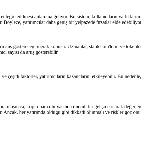
 entegre edilmesi anlamına geliyor. Bu sistem, kullanıcıların varlıkların
 Böylece, yatırımcılar daha geniş bir yelpazede fırsatlar elde edebiliyor
rmans göstereceği merak konusu. Uzmanlar, stablecoin'lerin ve tokenleş
ı sayısı da artış gösterebilir.
 ve çeşitli faktörler, yatırımcıların kazançlarını etkileyebilir. Bu nede
ulaşması, kripto para dünyasında önemli bir gelişme olarak değerlendir
yor. Ancak, her yatırımda olduğu gibi dikkatli olunmalı ve riskler göz ö