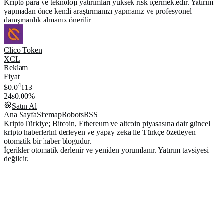
Kripto para ve teknoloji yatırımları yüksek risk içermektedir. Yatırım
yapmadan önce kendi araştırmanızı yapmanız ve profesyonel
danışmanlık almanız önerilir.
Clico Token
XCL
Reklam
Fiyat
4
$0.0
113
24s
0.00%
Satın Al
Ana Sayfa
Sitemap
Robots
RSS
KriptoTürkiye; Bitcoin, Ethereum ve altcoin piyasasına dair güncel
kripto haberlerini derleyen ve yapay zeka ile Türkçe özetleyen
otomatik bir haber blogudur.
İçerikler otomatik derlenir ve yeniden yorumlanır. Yatırım tavsiyesi
değildir.