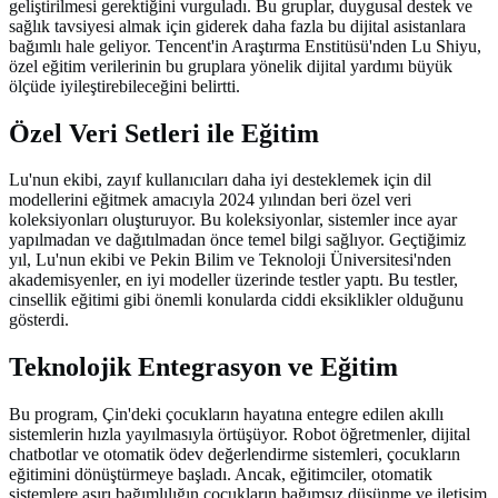
geliştirilmesi gerektiğini vurguladı. Bu gruplar, duygusal destek ve
sağlık tavsiyesi almak için giderek daha fazla bu dijital asistanlara
bağımlı hale geliyor. Tencent'in Araştırma Enstitüsü'nden Lu Shiyu,
özel eğitim verilerinin bu gruplara yönelik dijital yardımı büyük
ölçüde iyileştirebileceğini belirtti.
Özel Veri Setleri ile Eğitim
Lu'nun ekibi, zayıf kullanıcıları daha iyi desteklemek için dil
modellerini eğitmek amacıyla 2024 yılından beri özel veri
koleksiyonları oluşturuyor. Bu koleksiyonlar, sistemler ince ayar
yapılmadan ve dağıtılmadan önce temel bilgi sağlıyor. Geçtiğimiz
yıl, Lu'nun ekibi ve Pekin Bilim ve Teknoloji Üniversitesi'nden
akademisyenler, en iyi modeller üzerinde testler yaptı. Bu testler,
cinsellik eğitimi gibi önemli konularda ciddi eksiklikler olduğunu
gösterdi.
Teknolojik Entegrasyon ve Eğitim
Bu program, Çin'deki çocukların hayatına entegre edilen akıllı
sistemlerin hızla yayılmasıyla örtüşüyor. Robot öğretmenler, dijital
chatbotlar ve otomatik ödev değerlendirme sistemleri, çocukların
eğitimini dönüştürmeye başladı. Ancak, eğitimciler, otomatik
sistemlere aşırı bağımlılığın çocukların bağımsız düşünme ve iletişim