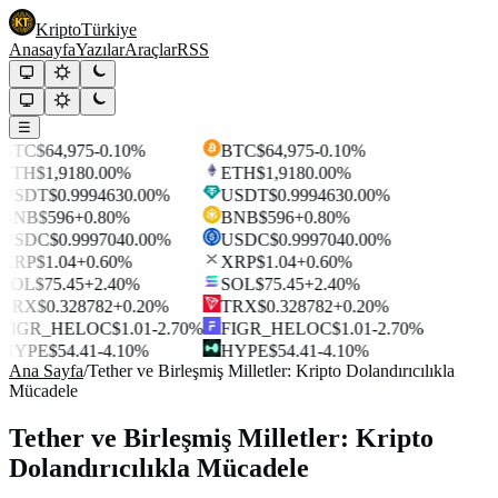
Kripto
Türkiye
Anasayfa
Yazılar
Araçlar
RSS
☰
BTC
$64,975
-0.10%
BTC
$64,975
-0.10%
ETH
$1,918
0.00%
ETH
$1,918
0.00%
USDT
$0.999463
0.00%
USDT
$0.999463
0.00%
BNB
$596
+0.80%
BNB
$596
+0.80%
USDC
$0.999704
0.00%
USDC
$0.999704
0.00%
XRP
$1.04
+0.60%
XRP
$1.04
+0.60%
SOL
$75.45
+2.40%
SOL
$75.45
+2.40%
TRX
$0.328782
+0.20%
TRX
$0.328782
+0.20%
FIGR_HELOC
$1.01
-2.70%
FIGR_HELOC
$1.01
-2.70%
HYPE
$54.41
-4.10%
HYPE
$54.41
-4.10%
Ana Sayfa
/
Tether ve Birleşmiş Milletler: Kripto Dolandırıcılıkla
Mücadele
Tether ve Birleşmiş Milletler: Kripto
Dolandırıcılıkla Mücadele