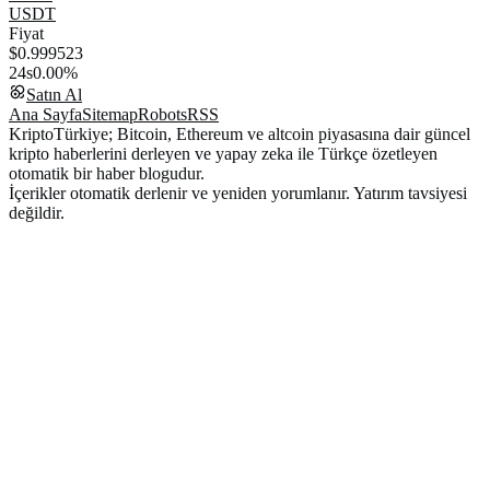
USDT
Fiyat
$0.999523
24s
0.00%
Satın Al
Ana Sayfa
Sitemap
Robots
RSS
KriptoTürkiye; Bitcoin, Ethereum ve altcoin piyasasına dair güncel
kripto haberlerini derleyen ve yapay zeka ile Türkçe özetleyen
otomatik bir haber blogudur.
İçerikler otomatik derlenir ve yeniden yorumlanır. Yatırım tavsiyesi
değildir.