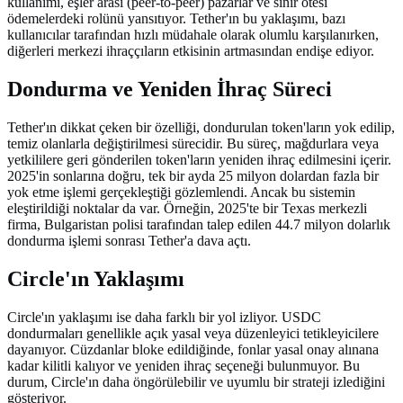
kullanımı, eşler arası (peer-to-peer) pazarlar ve sınır ötesi
ödemelerdeki rolünü yansıtıyor. Tether'ın bu yaklaşımı, bazı
kullanıcılar tarafından hızlı müdahale olarak olumlu karşılanırken,
diğerleri merkezi ihraççıların etkisinin artmasından endişe ediyor.
Dondurma ve Yeniden İhraç Süreci
Tether'ın dikkat çeken bir özelliği, dondurulan token'ların yok edilip,
temiz olanlarla değiştirilmesi sürecidir. Bu süreç, mağdurlara veya
yetkililere geri gönderilen token'ların yeniden ihraç edilmesini içerir.
2025'in sonlarına doğru, tek bir ayda 25 milyon dolardan fazla bir
yok etme işlemi gerçekleştiği gözlemlendi. Ancak bu sistemin
eleştirildiği noktalar da var. Örneğin, 2025'te bir Texas merkezli
firma, Bulgaristan polisi tarafından talep edilen 44.7 milyon dolarlık
dondurma işlemi sonrası Tether'a dava açtı.
Circle'ın Yaklaşımı
Circle'ın yaklaşımı ise daha farklı bir yol izliyor. USDC
dondurmaları genellikle açık yasal veya düzenleyici tetikleyicilere
dayanıyor. Cüzdanlar bloke edildiğinde, fonlar yasal onay alınana
kadar kilitli kalıyor ve yeniden ihraç seçeneği bulunmuyor. Bu
durum, Circle'ın daha öngörülebilir ve uyumlu bir strateji izlediğini
gösteriyor.