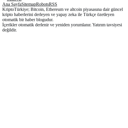
Ana Sayfa
Sitemap
Robots
RSS
KriptoTürkiye; Bitcoin, Ethereum ve altcoin piyasasına dair güncel
kripto haberlerini derleyen ve yapay zeka ile Türkçe özetleyen
otomatik bir haber blogudur.
İçerikler otomatik derlenir ve yeniden yorumlanır. Yatırım tavsiyesi
değildir.