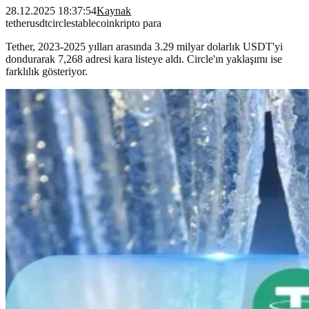
28.12.2025 18:37:54
Kaynak
tether
usdt
circle
stablecoin
kripto para
Tether, 2023-2025 yılları arasında 3.29 milyar dolarlık USDT'yi
dondurarak 7,268 adresi kara listeye aldı. Circle'ın yaklaşımı ise
farklılık gösteriyor.