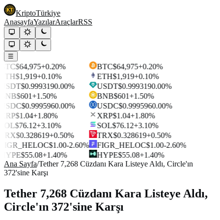
Kripto
Türkiye
Anasayfa
Yazılar
Araçlar
RSS
☰
BTC
$64,975
+0.20%
BTC
$64,975
+0.20%
ETH
$1,919
+0.10%
ETH
$1,919
+0.10%
USDT
$0.999319
0.00%
USDT
$0.999319
0.00%
BNB
$601
+1.50%
BNB
$601
+1.50%
USDC
$0.999596
0.00%
USDC
$0.999596
0.00%
XRP
$1.04
+1.80%
XRP
$1.04
+1.80%
SOL
$76.12
+3.10%
SOL
$76.12
+3.10%
TRX
$0.328619
+0.50%
TRX
$0.328619
+0.50%
FIGR_HELOC
$1.00
-2.60%
FIGR_HELOC
$1.00
-2.60%
HYPE
$55.08
+1.40%
HYPE
$55.08
+1.40%
Ana Sayfa
/
Tether 7,268 Cüzdanı Kara Listeye Aldı, Circle'ın
372'sine Karşı
Tether 7,268 Cüzdanı Kara Listeye Aldı,
Circle'ın 372'sine Karşı