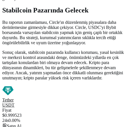
Stabilcoin Pazarında Gelecek
Bu raporun zamanlaması, Circle'ın düzenlenmiş piyasalara daha
derinlemesine girmesiyle dikkat çekiyor. Circle, USDC'yi Bybit
borsasında varsayılan stabilcoin yapmak için geniş çaplı bir ortaklık
duyurdu. Bu strateji, kurumsal yatırımcıların sıklıkla tercih ettiği
öngörülebilirlik ve uyum üzerine yoğunlaşıyor.
Sonuç olarak, stabilcoin pazarında kullanıcı koruması, yasal kesinlik
ve merkezi kontrol arasındaki denge, önümüzdeki yıllarda en çok
tartışılan konulardan biri olmaya devam edecek. Kripto para
dünyasının dinamikleri, bu tür gelişmelerle şekillenmeye devam
ediyor. Ancak, yatırım yapmadan önce dikkatli olunması gerektiğini
unutmayın; kripto paralar yüksek risk içeren varlıklardır.
Tether
USDT
Fiyat
$0.999523
24s
0.00%
Satın Al