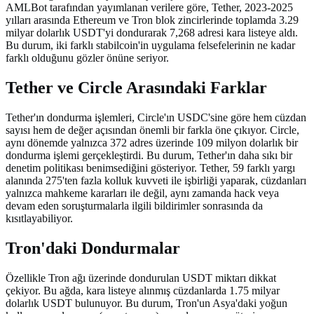
AMLBot tarafından yayımlanan verilere göre, Tether, 2023-2025
yılları arasında Ethereum ve Tron blok zincirlerinde toplamda 3.29
milyar dolarlık USDT'yi dondurarak 7,268 adresi kara listeye aldı.
Bu durum, iki farklı stabilcoin'in uygulama felsefelerinin ne kadar
farklı olduğunu gözler önüne seriyor.
Tether ve Circle Arasındaki Farklar
Tether'ın dondurma işlemleri, Circle'ın USDC'sine göre hem cüzdan
sayısı hem de değer açısından önemli bir farkla öne çıkıyor. Circle,
aynı dönemde yalnızca 372 adres üzerinde 109 milyon dolarlık bir
dondurma işlemi gerçekleştirdi. Bu durum, Tether'ın daha sıkı bir
denetim politikası benimsediğini gösteriyor. Tether, 59 farklı yargı
alanında 275'ten fazla kolluk kuvveti ile işbirliği yaparak, cüzdanları
yalnızca mahkeme kararları ile değil, aynı zamanda hack veya
devam eden soruşturmalarla ilgili bildirimler sonrasında da
kısıtlayabiliyor.
Tron'daki Dondurmalar
Özellikle Tron ağı üzerinde dondurulan USDT miktarı dikkat
çekiyor. Bu ağda, kara listeye alınmış cüzdanlarda 1.75 milyar
dolarlık USDT bulunuyor. Bu durum, Tron'un Asya'daki yoğun