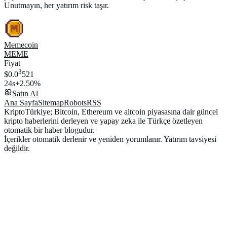
Unutmayın, her yatırım risk taşır.
Memecoin
MEME
Fiyat
3
$0.0
521
24s
+2.50%
Satın Al
Ana Sayfa
Sitemap
Robots
RSS
KriptoTürkiye; Bitcoin, Ethereum ve altcoin piyasasına dair güncel
kripto haberlerini derleyen ve yapay zeka ile Türkçe özetleyen
otomatik bir haber blogudur.
İçerikler otomatik derlenir ve yeniden yorumlanır. Yatırım tavsiyesi
değildir.