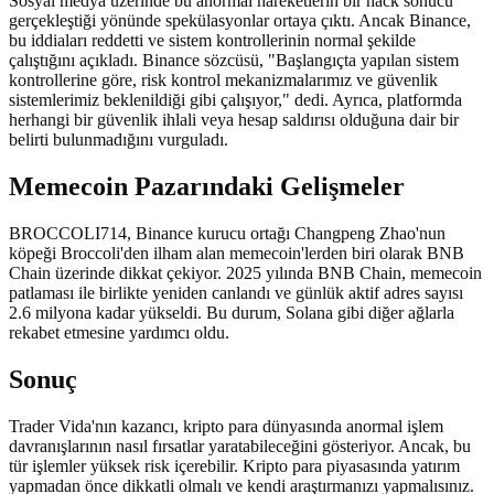
Sosyal medya üzerinde bu anormal hareketlerin bir hack sonucu
gerçekleştiği yönünde spekülasyonlar ortaya çıktı. Ancak Binance,
bu iddiaları reddetti ve sistem kontrollerinin normal şekilde
çalıştığını açıkladı. Binance sözcüsü, "Başlangıçta yapılan sistem
kontrollerine göre, risk kontrol mekanizmalarımız ve güvenlik
sistemlerimiz beklenildiği gibi çalışıyor," dedi. Ayrıca, platformda
herhangi bir güvenlik ihlali veya hesap saldırısı olduğuna dair bir
belirti bulunmadığını vurguladı.
Memecoin Pazarındaki Gelişmeler
BROCCOLI714, Binance kurucu ortağı Changpeng Zhao'nun
köpeği Broccoli'den ilham alan memecoin'lerden biri olarak BNB
Chain üzerinde dikkat çekiyor. 2025 yılında BNB Chain, memecoin
patlaması ile birlikte yeniden canlandı ve günlük aktif adres sayısı
2.6 milyona kadar yükseldi. Bu durum, Solana gibi diğer ağlarla
rekabet etmesine yardımcı oldu.
Sonuç
Trader Vida'nın kazancı, kripto para dünyasında anormal işlem
davranışlarının nasıl fırsatlar yaratabileceğini gösteriyor. Ancak, bu
tür işlemler yüksek risk içerebilir. Kripto para piyasasında yatırım
yapmadan önce dikkatli olmalı ve kendi araştırmanızı yapmalısınız.