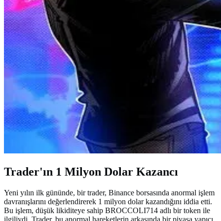
Trader'ın 1 Milyon Dolar Kazancı
Yeni yılın ilk gününde, bir trader, Binance borsasında anormal işlem
davranışlarını değerlendirerek 1 milyon dolar kazandığını iddia etti.
Bu işlem, düşük likiditeye sahip BROCCOLI714 adlı bir token ile
ilgiliydi. Trader, bu anormal hareketlerin arkasında bir piyasa yapıcı