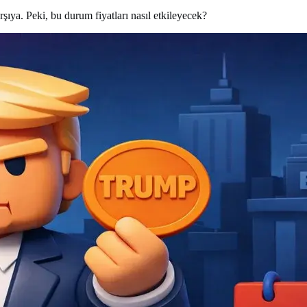
şıya. Peki, bu durum fiyatları nasıl etkileyecek?