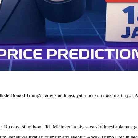
le Donald Trump'ın adıyla anılması, yatırımcıların ilgisini artırıyor. A
or. Bu olay, 50 milyon TRUMP token'ın piyasaya sürülmesi anlamına geli
urum, genellikle fiyatları olumsuz etkileyebilir. Ancak Trump Coin'in geç