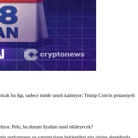
ncak bu ilgi, sadece isimle sınırlı kalmıyor; Trump Coin'in potansiyeli
yor. Peki, bu durum fiyatları nasıl etkileyecek?
miş performansı ve yatırımcıların beklentileri göz önüne alındığında,