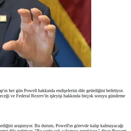
 her gün Powell hakkında endişelerini dile getirdiğini belirtiyor.
leceği ve Federal Rezerv'in işleyişi hakkında birçok soruyu gündeme
mediğini araştırıyor. Bu durum, Powell'ın görevde kalıp kalmayacağı
erini dile getiriyor. "Bu yerin çok çalışması gerekiyor," diyor Bessent.