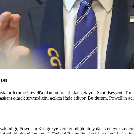
ısı
ı Jerome Powell'a olan tutumu dikkat çekiyor. Scott Bessent, Trump'ın
başkanı olarak sevmediğini açıkça ifade ediyor. Bu durum, Powell'ın ge
Bakanlığı, Powell'ın Kongre'ye verdiği bilgilerde yalan söyleyip söyle
gi sahibi olmadığını ancak Federal Rezerv'in işleyişine yönelik eleştiril