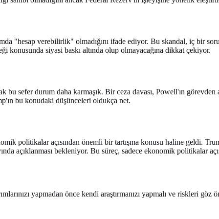
da "hesap verebilirlik" olmadığını ifade ediyor. Bu skandal, iç bir soru
ceği konusunda siyasi baskı altında olup olmayacağına dikkat çekiyor.
k bu sefer durum daha karmaşık. Bir ceza davası, Powell'ın görevden al
mp'ın bu konudaki düşünceleri oldukça net.
omik politikalar açısından önemli bir tartışma konusu haline geldi. Tr
da açıklanması bekleniyor. Bu süreç, sadece ekonomik politikalar açı
tırımlarınızı yapmadan önce kendi araştırmanızı yapmalı ve riskleri göz 