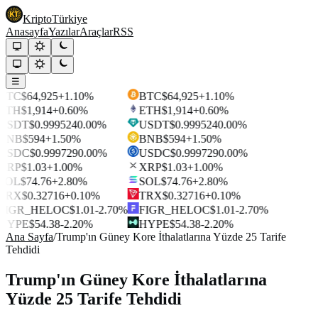
Kripto
Türkiye
Anasayfa
Yazılar
Araçlar
RSS
☰
BTC
$64,925
+1.10%
BTC
$64,925
+1.10%
ETH
$1,914
+0.60%
ETH
$1,914
+0.60%
USDT
$0.999524
0.00%
USDT
$0.999524
0.00%
BNB
$594
+1.50%
BNB
$594
+1.50%
USDC
$0.999729
0.00%
USDC
$0.999729
0.00%
XRP
$1.03
+1.00%
XRP
$1.03
+1.00%
SOL
$74.76
+2.80%
SOL
$74.76
+2.80%
TRX
$0.32716
+0.10%
TRX
$0.32716
+0.10%
FIGR_HELOC
$1.01
-2.70%
FIGR_HELOC
$1.01
-2.70%
HYPE
$54.38
-2.20%
HYPE
$54.38
-2.20%
Ana Sayfa
/
Trump'ın Güney Kore İthalatlarına Yüzde 25 Tarife
Tehdidi
Trump'ın Güney Kore İthalatlarına
Yüzde 25 Tarife Tehdidi