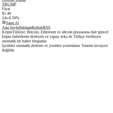
TRUMP
Fiyat
$1.48
24s
-0.50%
Satın Al
Ana Sayfa
Sitemap
Robots
RSS
KriptoTürkiye; Bitcoin, Ethereum ve altcoin piyasasına dair güncel
kripto haberlerini derleyen ve yapay zeka ile Türkçe özetleyen
otomatik bir haber blogudur.
İçerikler otomatik derlenir ve yeniden yorumlanır. Yatırım tavsiyesi
değildir.