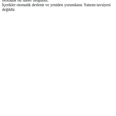
otomatik bir haber blogudur.
İçerikler otomatik derlenir ve yeniden yorumlanır. Yatırım tavsiyesi
değildir.