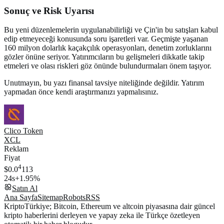
Sonuç ve Risk Uyarısı
Bu yeni düzenlemelerin uygulanabilirliği ve Çin'in bu satışları kabul
edip etmeyeceği konusunda soru işaretleri var. Geçmişte yaşanan
160 milyon dolarlık kaçakçılık operasyonları, denetim zorluklarını
gözler önüne seriyor. Yatırımcıların bu gelişmeleri dikkatle takip
etmeleri ve olası riskleri göz önünde bulundurmaları önem taşıyor.
Unutmayın, bu yazı finansal tavsiye niteliğinde değildir. Yatırım
yapmadan önce kendi araştırmanızı yapmalısınız.
Clico Token
XCL
Reklam
Fiyat
4
$0.0
113
24s
+1.95%
Satın Al
Ana Sayfa
Sitemap
Robots
RSS
KriptoTürkiye; Bitcoin, Ethereum ve altcoin piyasasına dair güncel
kripto haberlerini derleyen ve yapay zeka ile Türkçe özetleyen