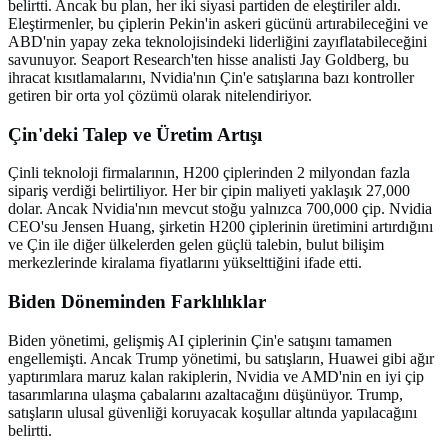
belirtti. Ancak bu plan, her iki siyasi partiden de eleştiriler aldı.
Eleştirmenler, bu çiplerin Pekin'in askeri gücünü artırabileceğini ve
ABD'nin yapay zeka teknolojisindeki liderliğini zayıflatabileceğini
savunuyor. Seaport Research'ten hisse analisti Jay Goldberg, bu
ihracat kısıtlamalarını, Nvidia'nın Çin'e satışlarına bazı kontroller
getiren bir orta yol çözümü olarak nitelendiriyor.
Çin'deki Talep ve Üretim Artışı
Çinli teknoloji firmalarının, H200 çiplerinden 2 milyondan fazla
sipariş verdiği belirtiliyor. Her bir çipin maliyeti yaklaşık 27,000
dolar. Ancak Nvidia'nın mevcut stoğu yalnızca 700,000 çip. Nvidia
CEO'su Jensen Huang, şirketin H200 çiplerinin üretimini artırdığını
ve Çin ile diğer ülkelerden gelen güçlü talebin, bulut bilişim
merkezlerinde kiralama fiyatlarını yükselttiğini ifade etti.
Biden Döneminden Farklılıklar
Biden yönetimi, gelişmiş AI çiplerinin Çin'e satışını tamamen
engellemişti. Ancak Trump yönetimi, bu satışların, Huawei gibi ağır
yaptırımlara maruz kalan rakiplerin, Nvidia ve AMD'nin en iyi çip
tasarımlarına ulaşma çabalarını azaltacağını düşünüyor. Trump,
satışların ulusal güvenliği koruyacak koşullar altında yapılacağını
belirtti.