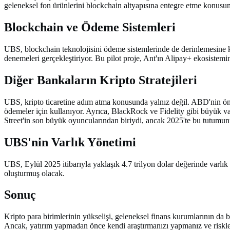
geleneksel fon ürünlerini blockchain altyapısına entegre etme konusu
Blockchain ve Ödeme Sistemleri
UBS, blockchain teknolojisini ödeme sistemlerinde de derinlemesine kul
denemeleri gerçekleştiriyor. Bu pilot proje, Ant'ın Alipay+ ekosistemin
Diğer Bankaların Kripto Stratejileri
UBS, kripto ticaretine adım atma konusunda yalnız değil. ABD'nin önd
ödemeler için kullanıyor. Ayrıca, BlackRock ve Fidelity gibi büyük var
Street'in son büyük oyuncularından biriydi, ancak 2025'te bu tutumunu
UBS'nin Varlık Yönetimi
UBS, Eylül 2025 itibarıyla yaklaşık 4.7 trilyon dolar değerinde varlık y
oluşturmuş olacak.
Sonuç
Kripto para birimlerinin yükselişi, geleneksel finans kurumlarının da 
Ancak, yatırım yapmadan önce kendi araştırmanızı yapmanız ve riskleri 