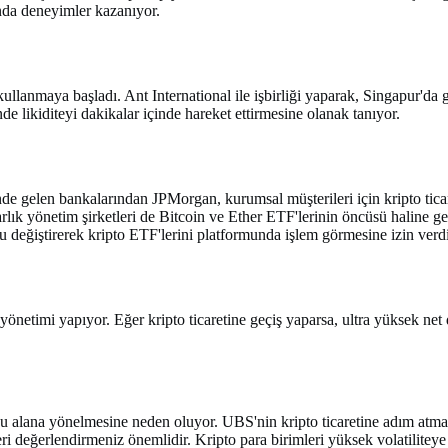
nda deneyimler kazanıyor.
lanmaya başladı. Ant International ile işbirliği yaparak, Singapur'da g
de likiditeyi dakikalar içinde hareket ettirmesine olanak tanıyor.
e gelen bankalarından JPMorgan, kurumsal müşterileri için kripto ticar
lık yönetim şirketleri de Bitcoin ve Ether ETF'lerinin öncüsü haline gel
 değiştirerek kripto ETF'lerini platformunda işlem görmesine izin verdi
önetimi yapıyor. Eğer kripto ticaretine geçiş yaparsa, ultra yüksek net d
bu alana yönelmesine neden oluyor. UBS'nin kripto ticaretine adım atması
değerlendirmeniz önemlidir. Kripto para birimleri yüksek volatiliteye s