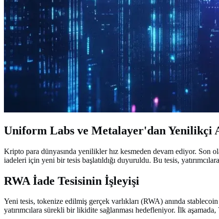
Uniform Labs ve Metalayer'dan Yenilikçi
Kripto para dünyasında yenilikler hız kesmeden devam ediyor. Son olar
iadeleri için yeni bir tesis başlatıldığı duyuruldu. Bu tesis, yatırımcıla
RWA İade Tesisinin İşleyişi
Yeni tesis, tokenize edilmiş gerçek varlıkları (RWA) anında stablecoin 
yatırımcılara sürekli bir likidite sağlanması hedefleniyor. İlk aşamada, 