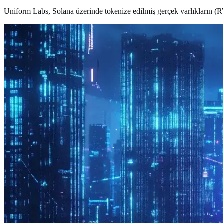
Uniform Labs, Solana üzerinde tokenize edilmiş gerçek varlıkların (RWA)