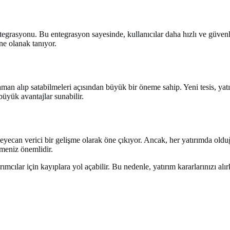
tegrasyonu. Bu entegrasyon sayesinde, kullanıcılar daha hızlı ve güvenli 
ne olanak tanıyor.
i zaman alıp satabilmeleri açısından büyük bir öneme sahip. Yeni tesis, ya
büyük avantajlar sunabilir.
n heyecan verici bir gelişme olarak öne çıkıyor. Ancak, her yatırımda oldu
rmeniz önemlidir.
rımcılar için kayıplara yol açabilir. Bu nedenle, yatırım kararlarınızı alı