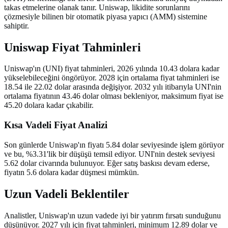
takas etmelerine olanak tanır. Uniswap, likidite sorunlarını
çözmesiyle bilinen bir otomatik piyasa yapıcı (AMM) sistemine
sahiptir.
Uniswap Fiyat Tahminleri
Uniswap'ın (UNI) fiyat tahminleri, 2026 yılında 10.43 dolara kadar
yükselebileceğini öngörüyor. 2028 için ortalama fiyat tahminleri ise
18.54 ile 22.02 dolar arasında değişiyor. 2032 yılı itibarıyla UNI'nin
ortalama fiyatının 43.46 dolar olması bekleniyor, maksimum fiyat ise
45.20 dolara kadar çıkabilir.
Kısa Vadeli Fiyat Analizi
Son günlerde Uniswap'ın fiyatı 5.84 dolar seviyesinde işlem görüyor
ve bu, %3.31'lik bir düşüşü temsil ediyor. UNI'nin destek seviyesi
5.62 dolar civarında bulunuyor. Eğer satış baskısı devam ederse,
fiyatın 5.6 dolara kadar düşmesi mümkün.
Uzun Vadeli Beklentiler
Analistler, Uniswap'ın uzun vadede iyi bir yatırım fırsatı sunduğunu
düşünüyor. 2027 yılı için fiyat tahminleri, minimum 12.89 dolar ve