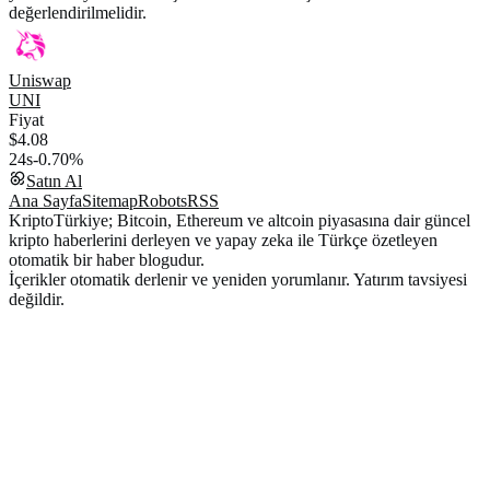
değerlendirilmelidir.
Uniswap
UNI
Fiyat
$4.08
24s
-0.70%
Satın Al
Ana Sayfa
Sitemap
Robots
RSS
KriptoTürkiye; Bitcoin, Ethereum ve altcoin piyasasına dair güncel
kripto haberlerini derleyen ve yapay zeka ile Türkçe özetleyen
otomatik bir haber blogudur.
İçerikler otomatik derlenir ve yeniden yorumlanır. Yatırım tavsiyesi
değildir.