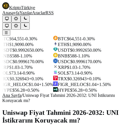
Kripto
Türkiye
Anasayfa
Yazılar
Araçlar
RSS
☰
BTC
$64,551
-0.30%
BTC
$64,551
-0.30%
ETH
$1,909
0.00%
ETH
$1,909
0.00%
USDT
$0.999265
0.00%
USDT
$0.999265
0.00%
BNB
$588
-1.10%
BNB
$588
-1.10%
USDC
$0.999617
0.00%
USDC
$0.999617
0.00%
XRP
$1.03
-1.70%
XRP
$1.03
-1.70%
SOL
$73.14
-0.90%
SOL
$73.14
-0.90%
TRX
$0.326943
+0.10%
TRX
$0.326943
+0.10%
FIGR_HELOC
$1.04
+1.50%
FIGR_HELOC
$1.04
+1.50%
HYPE
$56.28
+0.50%
HYPE
$56.28
+0.50%
Ana Sayfa
/
Uniswap Fiyat Tahmini 2026-2032: UNI İstikrarını
Koruyacak mı?
Uniswap Fiyat Tahmini 2026-2032: UNI
İstikrarını Koruyacak mı?