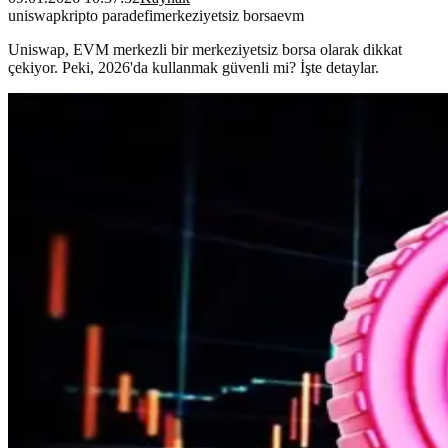
uniswap
kripto para
defi
merkeziyetsiz borsa
evm
Uniswap, EVM merkezli bir merkeziyetsiz borsa olarak dikkat
çekiyor. Peki, 2026'da kullanmak güvenli mi? İşte detaylar.