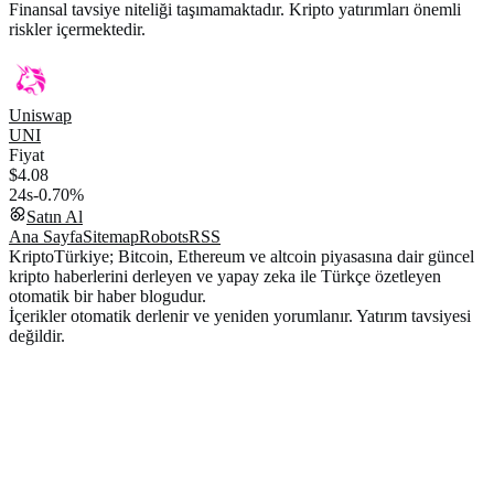
Finansal tavsiye niteliği taşımamaktadır. Kripto yatırımları önemli
riskler içermektedir.
Uniswap
UNI
Fiyat
$4.08
24s
-0.70%
Satın Al
Ana Sayfa
Sitemap
Robots
RSS
KriptoTürkiye; Bitcoin, Ethereum ve altcoin piyasasına dair güncel
kripto haberlerini derleyen ve yapay zeka ile Türkçe özetleyen
otomatik bir haber blogudur.
İçerikler otomatik derlenir ve yeniden yorumlanır. Yatırım tavsiyesi
değildir.