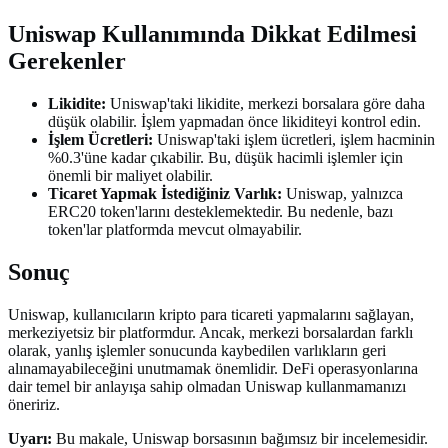
Uniswap Kullanımında Dikkat Edilmesi
Gerekenler
Likidite:
Uniswap'taki likidite, merkezi borsalara göre daha
düşük olabilir. İşlem yapmadan önce likiditeyi kontrol edin.
İşlem Ücretleri:
Uniswap'taki işlem ücretleri, işlem hacminin
%0.3'üne kadar çıkabilir. Bu, düşük hacimli işlemler için
önemli bir maliyet olabilir.
Ticaret Yapmak İstediğiniz Varlık:
Uniswap, yalnızca
ERC20 token'larını desteklemektedir. Bu nedenle, bazı
token'lar platformda mevcut olmayabilir.
Sonuç
Uniswap, kullanıcıların kripto para ticareti yapmalarını sağlayan,
merkeziyetsiz bir platformdur. Ancak, merkezi borsalardan farklı
olarak, yanlış işlemler sonucunda kaybedilen varlıkların geri
alınamayabileceğini unutmamak önemlidir. DeFi operasyonlarına
dair temel bir anlayışa sahip olmadan Uniswap kullanmamanızı
öneririz.
Uyarı:
Bu makale, Uniswap borsasının bağımsız bir incelemesidir.