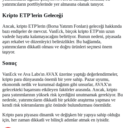
yatırımcıların portföylerinde yer almasına olanak tanıyor.
Kripto ETP'lerin Geleceği
Ancak, kripto ETP'lerin (Borsa Yatırım Fonları) geleceği hakkında
bazı endişeler de mevcut. VanEck, birçok kripto ETP'nin uzun
vadede hayatta kalamayacağını belirtiyor. Bunun nedeni, piyasada
aşırı rekabet ve düzenleyici belirsizlikler. Bu bağlamda,
yatırımcıların dikkatli olması ve doğru ürünleri seçmesi önem
taşıyor.
Sonuç
VanEck ve Ava Labs'ın AVAX üzerine yaptığı değerlendirmeler,
kripto para dünyasında önemli bir yere sahip. Pazar uyumu,
ekonomik netlik ve kurumsal dağıtım gibi unsurlar, AVAX'ın
gelecekteki başarısını etkileyen faktörler arasında. Ancak, kripto
para yatırımlarının yüksek risk içerdiğini unutmamak gerekiyor. Bu
nedenle, yatırımcıların dikkatli bir şekilde araştırma yapması ve
kendi risk toleranslarını göz önünde bulundurması önemlidir.
Kripto para piyasası dinamik ve değişken bir yapıya sahip olduğu
için, her zaman dikkatli ve bilinçli adımlar atmak en iyisidir.