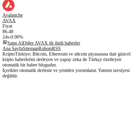
Avalanche
AVAX
Fiyat
$6.48
24s
-0.90%
Satın Al
Diğer
AVAX
ile ilgili haberler
Ana Sayfa
Sitemap
Robots
RSS
KriptoTürkiye; Bitcoin, Ethereum ve altcoin piyasasına dair güncel
kripto haberlerini derleyen ve yapay zeka ile Türkçe özetleyen
otomatik bir haber blogudur.
İçerikler otomatik derlenir ve yeniden yorumlanır. Yatırım tavsiyesi
değildir.