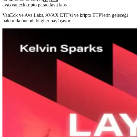
avax
vaneck
kripto para
etf
ava labs
VanEck ve Ava Labs, AVAX ETF'si ve kripto ETP'lerin geleceği
hakkında önemli bilgiler paylaşıyor.