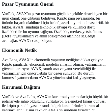
Pazar Uyumunun Önemi
VanEck, AVAX'ın pazar uyumunu güçlü bir şekilde destekleyen bir
ürün olarak öne çıktığını belirtiyor. Kripto para piyasasında, bir
ürünün başarılı olabilmesi için hedef pazarla uyumlu olması kritik bir
faktör. AVAX, sunduğu teknolojik altyapı ve kullanıcı dostu
özellikleri ile bu uyumu sağlıyor. Özellikle, merkeziyetsiz finans
(DeFi) uygulamaları ve akıllı sözleşmeler alanında sağladığı
avantajlar, AVAX'ı cazip kılıyor.
Ekonomik Netlik
Ava Labs, AVAX'ın ekonomik yapısının netliğine dikkat çekiyor.
Kripto paralarda, ekonomik modelin anlaşılır olması, yatırımcıların
güvenini artırıyor. AVAX, sınırlı arzı ve yanıt verebilirliği ile
yatırımcılar için öngörülebilir bir değer sunuyor. Bu durum,
kurumsal yatırımcıların AVAX'a yönelmesini kolaylaştırıyor.
Kurumsal Dağıtım
VanEck ve Ava Labs, AVAX'ın kurumsal yatırımcılar için büyük bir
potansiyele sahip olduğunu vurguluyor. Geleneksel finans dünyası
ile kripto para dünyası arasında köprü kuran ürünler, kurumsal
yatırımcıların ilgisini çekiyor. AVAX'ın sunduğu fırsatlar, bu