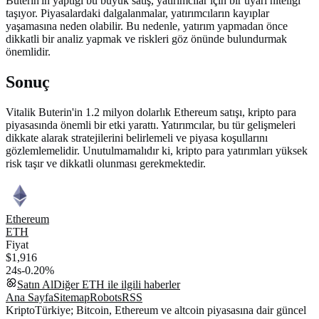
Buterin'in yaptığı bu büyük satış, yatırımcılar için bir uyarı niteliği
taşıyor. Piyasalardaki dalgalanmalar, yatırımcıların kayıplar
yaşamasına neden olabilir. Bu nedenle, yatırım yapmadan önce
dikkatli bir analiz yapmak ve riskleri göz önünde bulundurmak
önemlidir.
Sonuç
Vitalik Buterin'in 1.2 milyon dolarlık Ethereum satışı, kripto para
piyasasında önemli bir etki yarattı. Yatırımcılar, bu tür gelişmeleri
dikkate alarak stratejilerini belirlemeli ve piyasa koşullarını
gözlemlemelidir. Unutulmamalıdır ki, kripto para yatırımları yüksek
risk taşır ve dikkatli olunması gerekmektedir.
Ethereum
ETH
Fiyat
$1,916
24s
-0.20%
Satın Al
Diğer
ETH
ile ilgili haberler
Ana Sayfa
Sitemap
Robots
RSS
KriptoTürkiye; Bitcoin, Ethereum ve altcoin piyasasına dair güncel