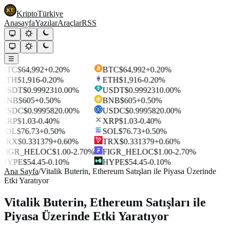
Kripto
Türkiye
Anasayfa
Yazılar
Araçlar
RSS
☰
BTC
$64,992
+0.20%
BTC
$64,992
+0.20%
ETH
$1,916
-0.20%
ETH
$1,916
-0.20%
USDT
$0.999231
0.00%
USDT
$0.999231
0.00%
BNB
$605
+0.50%
BNB
$605
+0.50%
USDC
$0.999582
0.00%
USDC
$0.999582
0.00%
XRP
$1.03
-0.40%
XRP
$1.03
-0.40%
SOL
$76.73
+0.50%
SOL
$76.73
+0.50%
TRX
$0.331379
+0.60%
TRX
$0.331379
+0.60%
FIGR_HELOC
$1.00
-2.70%
FIGR_HELOC
$1.00
-2.70%
HYPE
$54.45
-0.10%
HYPE
$54.45
-0.10%
Ana Sayfa
/
Vitalik Buterin, Ethereum Satışları ile Piyasa Üzerinde
Etki Yaratıyor
Vitalik Buterin, Ethereum Satışları ile
Piyasa Üzerinde Etki Yaratıyor