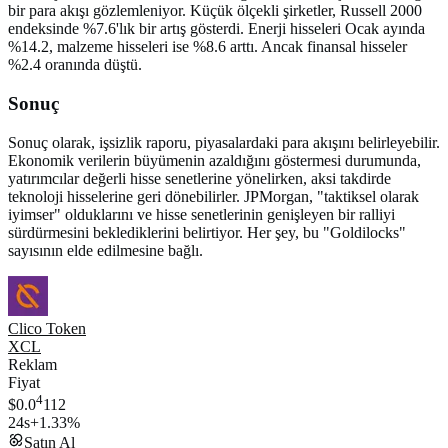
bir para akışı gözlemleniyor. Küçük ölçekli şirketler, Russell 2000
endeksinde %7.6'lık bir artış gösterdi. Enerji hisseleri Ocak ayında
%14.2, malzeme hisseleri ise %8.6 arttı. Ancak finansal hisseler
%2.4 oranında düştü.
Sonuç
Sonuç olarak, işsizlik raporu, piyasalardaki para akışını belirleyebilir.
Ekonomik verilerin büyümenin azaldığını göstermesi durumunda,
yatırımcılar değerli hisse senetlerine yönelirken, aksi takdirde
teknoloji hisselerine geri dönebilirler. JPMorgan, "taktiksel olarak
iyimser" olduklarını ve hisse senetlerinin genişleyen bir ralliyi
sürdürmesini beklediklerini belirtiyor. Her şey, bu "Goldilocks"
sayısının elde edilmesine bağlı.
Clico Token
XCL
Reklam
Fiyat
4
$0.0
112
24s
+1.33%
Satın Al