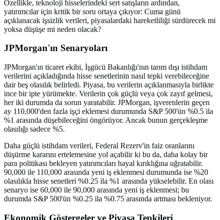
Özellikle, teknoloji hisselerindeki sert satışların ardından,
yatırımcılar için kritik bir soru ortaya çıkıyor: Cuma günü
açıklanacak işsizlik verileri, piyasalardaki hareketliliği sürdürecek mi
yoksa düşüşe mi neden olacak?
JPMorgan'ın Senaryoları
JPMorgan'ın ticaret ekibi, İşgücü Bakanlığı'nın tarım dışı istihdam
verilerini açıkladığında hisse senetlerinin nasıl tepki verebileceğine
dair beş olasılık belirledi. Piyasa, bu verilerin açıklanmasıyla birlikte
ince bir ipte yürümekte. Verilerin çok güçlü veya çok zayıf gelmesi,
her iki durumda da sorun yaratabilir. JPMorgan, işverenlerin geçen
ay 110,000'den fazla işçi eklemesi durumunda S&P 500'ün %0.5 ila
%1 arasında düşebileceğini öngörüyor. Ancak bunun gerçekleşme
olasılığı sadece %5.
Daha güçlü istihdam verileri, Federal Rezerv'in faiz oranlarını
düşürme kararını ertelemesine yol açabilir ki bu da, daha kolay bir
para politikası bekleyen yatırımcıları hayal kırıklığına uğratabilir.
90,000 ile 110,000 arasında yeni iş eklenmesi durumunda ise %20
olasılıkla hisse senetleri %0.25 ila %1 arasında yükselebilir. En olası
senaryo ise 60,000 ile 90,000 arasında yeni iş eklenmesi; bu
durumda S&P 500'ün %0.25 ila %0.75 arasında artması bekleniyor.
Ekonomik Göstergeler ve Piyasa Tepkileri