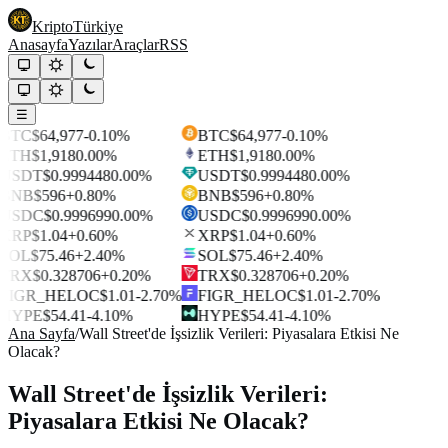
Kripto
Türkiye
Anasayfa
Yazılar
Araçlar
RSS
☰
BTC
$64,977
-0.10%
BTC
$64,977
-0.10%
ETH
$1,918
0.00%
ETH
$1,918
0.00%
USDT
$0.999448
0.00%
USDT
$0.999448
0.00%
BNB
$596
+0.80%
BNB
$596
+0.80%
USDC
$0.999699
0.00%
USDC
$0.999699
0.00%
XRP
$1.04
+0.60%
XRP
$1.04
+0.60%
SOL
$75.46
+2.40%
SOL
$75.46
+2.40%
TRX
$0.328706
+0.20%
TRX
$0.328706
+0.20%
FIGR_HELOC
$1.01
-2.70%
FIGR_HELOC
$1.01
-2.70%
HYPE
$54.41
-4.10%
HYPE
$54.41
-4.10%
Ana Sayfa
/
Wall Street'de İşsizlik Verileri: Piyasalara Etkisi Ne
Olacak?
Wall Street'de İşsizlik Verileri:
Piyasalara Etkisi Ne Olacak?