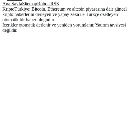
Ana Sayfa
Sitemap
Robots
RSS
KriptoTürkiye; Bitcoin, Ethereum ve altcoin piyasasına dair güncel
kripto haberlerini derleyen ve yapay zeka ile Türkçe özetleyen
otomatik bir haber blogudur.
İçerikler otomatik derlenir ve yeniden yorumlanır. Yatırım tavsiyesi
değildir.