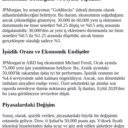
JPMorgan, bu senaryonun "Goldilocks" (ideal) durumu olarak
adlandırılabileceğini belirtiyor. Bu durum, ekonominin soğuduğunu
ancak çökmediğini gösteriyor. 30,000 ile 60,000 yeni iş eklenmesi
durumunda ise hisse senetleri %0.25 düşüş ve %0.5 artış arasında
dalgalanabilir. 30,000'den az yeni iş eklenmesi durumunda ise hisse
senetleri %0.5 ila %1.25 arasında düşebilir, ancak bunun
gerçekleşme olasılığı sadece %5.
İşsizlik Oranı ve Ekonomik Endişeler
JPMorgan'ın ABD baş ekonomisti Michael Feroli, Ocak ayında
75,000 yeni işin yaratılmasını bekliyor. Bu, Aralık ayındaki
50,000'lik rakamdan daha iyi bir performans. İşsizlik oranının ise
%4.4 seviyesinde sabit kalması öngörülüyor. Ancak, son dönemdeki
istihdam sinyalleri endişe verici. Özel sektördeki işe alımlar son
raporda neredeyse durma noktasına geldi. İş ilanları, Eylül 2020'den
bu yana görülmeyen seviyelere düştü.
Piyasalardaki Değişim
Sonuç olarak, işsizlik verileri, piyasalardaki büyük bir değişimin
ortasında geliyor. Dow, 6 Şubat'ta 50,000 puanı aştı. Yüksek fiyatlı
teknoloji hisselerinden daha ucuz ve göz ardı edilen şirketlere doğru