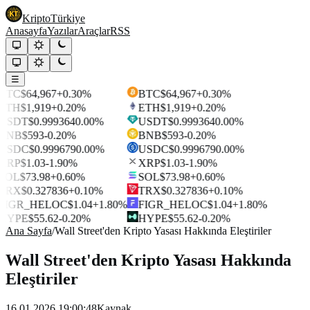
Kripto
Türkiye
Anasayfa
Yazılar
Araçlar
RSS
☰
BTC
$64,967
+0.30%
BTC
$64,967
+0.30%
ETH
$1,919
+0.20%
ETH
$1,919
+0.20%
USDT
$0.999364
0.00%
USDT
$0.999364
0.00%
BNB
$593
-0.20%
BNB
$593
-0.20%
USDC
$0.999679
0.00%
USDC
$0.999679
0.00%
XRP
$1.03
-1.90%
XRP
$1.03
-1.90%
SOL
$73.98
+0.60%
SOL
$73.98
+0.60%
TRX
$0.327836
+0.10%
TRX
$0.327836
+0.10%
FIGR_HELOC
$1.04
+1.80%
FIGR_HELOC
$1.04
+1.80%
HYPE
$55.62
-0.20%
HYPE
$55.62
-0.20%
Ana Sayfa
/
Wall Street'den Kripto Yasası Hakkında Eleştiriler
Wall Street'den Kripto Yasası Hakkında
Eleştiriler
16.01.2026 19:00:48
Kaynak