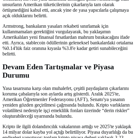
unsurların Amerikan tüketicilerinin çıkarlarıyla tam olarak
örtüşmediğini kabul etti, ancak yine de yasa yapıcılarla çalışmaya
açık olduklarını belirtti.
Armstrong, bankaların yasaları rekabeti sınırlamak için
kullanmamaları gerektiğini vurgulayarak, bu yaklaşımın
Amerikalıları yeni finansal fırsatlardan mahrum bırakacağını ifade
etti. Ayrıca, stablecoin ödüllerinin geleneksel bankalardaki ortalama
%0.14'lük faiz oranına kıyasla %3.8'e kadar getiri sunabileceğini
belirtti.
Devam Eden Tartışmalar ve Piyasa
Durumu
Yasa tasarısına karşı olan muhalefet, çeşitli paydaşların çıkarlarını
koruma çabalarıyla son aylarda artış gösterdi. Aralık 2025'te,
Amerikan Öğretmenler Federasyonu (AFT), Senato'ya yasanın
yeniden gözden geçirilmesi çağrısında bulundu. Kripto varlıkların
volatilitesi nedeniyle işçi emeklilik fonları üzerinde “derin riskler”
oluşturabileceği uyarısında bulundu.
Kripto ile ilgili dolandırıcılık vakalarının arttığı ve 2025'te yaklaşık
14 milyar dolar kayba yol açtığı belirtiliyor. Piyasa duyarlılığı da bu
endişeleri yansıtıyor; toplam kripto piyasa değeri yaklaşık 3.23