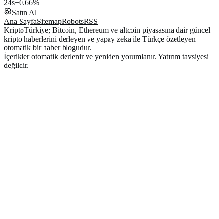
24s
+0.66%
Satın Al
Ana Sayfa
Sitemap
Robots
RSS
KriptoTürkiye; Bitcoin, Ethereum ve altcoin piyasasına dair güncel
kripto haberlerini derleyen ve yapay zeka ile Türkçe özetleyen
otomatik bir haber blogudur.
İçerikler otomatik derlenir ve yeniden yorumlanır. Yatırım tavsiyesi
değildir.