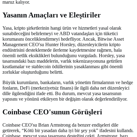
maruz kalıyor.
Yasanın Amaçları ve Eleştiriler
Yasa, kripto şirketlerinin hangi ürün ve hizmetleri yasal olarak
sunabileceğini belirlemeyi ve ABD vatandaşları için tüketici
korumasını önceliklendirmeyi hedefliyor. Ancak, Bitwise Asset
Management CEO'su Hunter Horsley, düzenleyicilerin kripto
endüstrisini desteklemede ilerleme kaydetmesine rağmen, hala
önemli netlik eksiklikleri bulunduğunu vurguladı. Horsley, yasa
tasarısındaki bazı maddelerin, varlık tokenizasyonuna getirilen
kısıtlamalar ve stablecoin ödüllerinin yasaklanması gibi önemli
zorluklar oluşturduğunu belirtti.
Büyük kurumların, bankaların, varlık yönetim firmalarının ve hedge
fonların, DeFi (merkeziyetsiz finans) ile ilgili daha net düzenleyici
dille ilgilendiğini ifade etti. Bu durum, mevcut yasa tasarısının
yapısını ve yönünü etkileyen bir değişim olarak değerlendiriliyor.
Coinbase CEO'sunun Görüşleri
Coinbase CEO'su Brian Armstrong da benzer endişeleri dile
getirerek, “Kötü bir yasadan daha iyi bir şey yok” ifadesini kullandı.
Coinbase, mevcut yasa tasarısına desteğini çekti. Armstrong, bazı