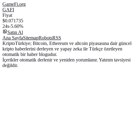
GameFi.org
GAFI
Fiyat
$0.071735
24s
-5.60%
Satın Al
Ana Sayfa
Sitemap
Robots
RSS
KriptoTürkiye; Bitcoin, Ethereum ve altcoin piyasasına dair güncel
kripto haberlerini derleyen ve yapay zeka ile Türkçe özetleyen
otomatik bir haber blogudur.
İçerikler otomatik derlenir ve yeniden yorumlanır. Yatırım tavsiyesi
değildir.