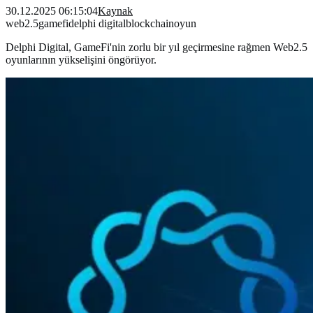
30.12.2025 06:15:04
Kaynak
web2.5
gamefi
delphi digital
blockchain
oyun
Delphi Digital, GameFi'nin zorlu bir yıl geçirmesine rağmen Web2.5
oyunlarının yükselişini öngörüyor.