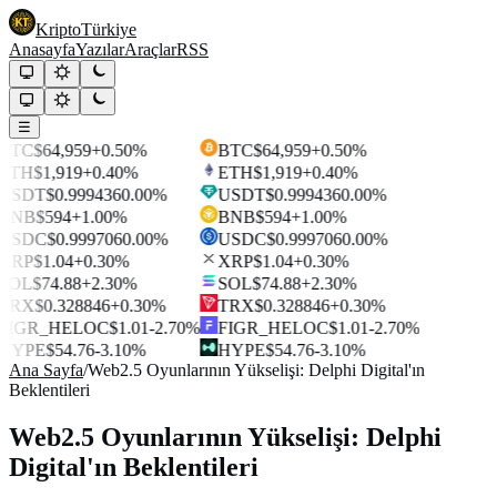
Kripto
Türkiye
Anasayfa
Yazılar
Araçlar
RSS
☰
BTC
$64,959
+0.50%
BTC
$64,959
+0.50%
ETH
$1,919
+0.40%
ETH
$1,919
+0.40%
USDT
$0.999436
0.00%
USDT
$0.999436
0.00%
BNB
$594
+1.00%
BNB
$594
+1.00%
USDC
$0.999706
0.00%
USDC
$0.999706
0.00%
XRP
$1.04
+0.30%
XRP
$1.04
+0.30%
SOL
$74.88
+2.30%
SOL
$74.88
+2.30%
TRX
$0.328846
+0.30%
TRX
$0.328846
+0.30%
FIGR_HELOC
$1.01
-2.70%
FIGR_HELOC
$1.01
-2.70%
HYPE
$54.76
-3.10%
HYPE
$54.76
-3.10%
Ana Sayfa
/
Web2.5 Oyunlarının Yükselişi: Delphi Digital'ın
Beklentileri
Web2.5 Oyunlarının Yükselişi: Delphi
Digital'ın Beklentileri