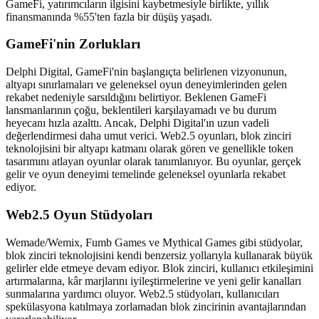
GameFi, yatırımcıların ilgisini kaybetmesiyle birlikte, yıllık
finansmanında %55'ten fazla bir düşüş yaşadı.
GameFi'nin Zorlukları
Delphi Digital, GameFi'nin başlangıçta belirlenen vizyonunun,
altyapı sınırlamaları ve geleneksel oyun deneyimlerinden gelen
rekabet nedeniyle sarsıldığını belirtiyor. Beklenen GameFi
lansmanlarının çoğu, beklentileri karşılayamadı ve bu durum
heyecanı hızla azalttı. Ancak, Delphi Digital'ın uzun vadeli
değerlendirmesi daha umut verici. Web2.5 oyunları, blok zinciri
teknolojisini bir altyapı katmanı olarak gören ve genellikle token
tasarımını atlayan oyunlar olarak tanımlanıyor. Bu oyunlar, gerçek
gelir ve oyun deneyimi temelinde geleneksel oyunlarla rekabet
ediyor.
Web2.5 Oyun Stüdyoları
Wemade/Wemix, Fumb Games ve Mythical Games gibi stüdyolar,
blok zinciri teknolojisini kendi benzersiz yollarıyla kullanarak büyük
gelirler elde etmeye devam ediyor. Blok zinciri, kullanıcı etkileşimini
artırmalarına, kâr marjlarını iyileştirmelerine ve yeni gelir kanalları
sunmalarına yardımcı oluyor. Web2.5 stüdyoları, kullanıcıları
spekülasyona katılmaya zorlamadan blok zincirinin avantajlarından