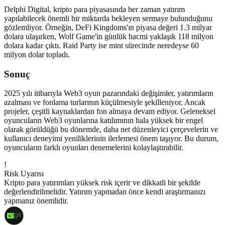
Delphi Digital, kripto para piyasasında her zaman yatırım
yapılabilecek önemli bir miktarda bekleyen sermaye bulunduğunu
gözlemliyor. Örneğin, DeFi Kingdoms'ın piyasa değeri 1.3 milyar
dolara ulaşırken, Wolf Game'in günlük hacmi yaklaşık 118 milyon
dolara kadar çıktı. Raid Party ise mint sürecinde neredeyse 60
milyon dolar topladı.
Sonuç
2025 yılı itibarıyla Web3 oyun pazarındaki değişimler, yatırımların
azalması ve fonlama turlarının küçülmesiyle şekilleniyor. Ancak
projeler, çeşitli kaynaklardan fon almaya devam ediyor. Geleneksel
oyuncuların Web3 oyunlarına katılımının hala yüksek bir engel
olarak görüldüğü bu dönemde, daha net düzenleyici çerçevelerin ve
kullanıcı deneyimi yeniliklerinin ilerlemesi önem taşıyor. Bu durum,
oyuncuların farklı oyunları denemelerini kolaylaştırabilir.
!
Risk Uyarısı
Kripto para yatırımları yüksek risk içerir ve dikkatli bir şekilde
değerlendirilmelidir. Yatırım yapmadan önce kendi araştırmanızı
yapmanız önemlidir.