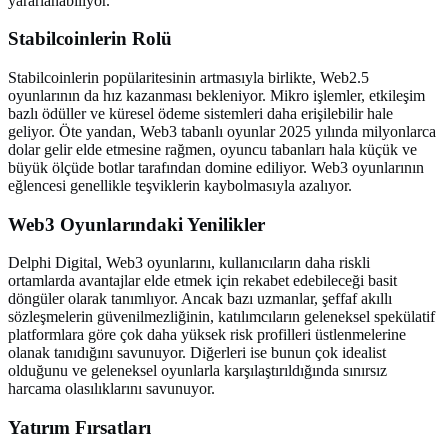
yararlanabiliyor.
Stabilcoinlerin Rolü
Stabilcoinlerin popülaritesinin artmasıyla birlikte, Web2.5
oyunlarının da hız kazanması bekleniyor. Mikro işlemler, etkileşim
bazlı ödüller ve küresel ödeme sistemleri daha erişilebilir hale
geliyor. Öte yandan, Web3 tabanlı oyunlar 2025 yılında milyonlarca
dolar gelir elde etmesine rağmen, oyuncu tabanları hala küçük ve
büyük ölçüde botlar tarafından domine ediliyor. Web3 oyunlarının
eğlencesi genellikle teşviklerin kaybolmasıyla azalıyor.
Web3 Oyunlarındaki Yenilikler
Delphi Digital, Web3 oyunlarını, kullanıcıların daha riskli
ortamlarda avantajlar elde etmek için rekabet edebileceği basit
döngüler olarak tanımlıyor. Ancak bazı uzmanlar, şeffaf akıllı
sözleşmelerin güvenilmezliğinin, katılımcıların geleneksel spekülatif
platformlara göre çok daha yüksek risk profilleri üstlenmelerine
olanak tanıdığını savunuyor. Diğerleri ise bunun çok idealist
olduğunu ve geleneksel oyunlarla karşılaştırıldığında sınırsız
harcama olasılıklarını savunuyor.
Yatırım Fırsatları