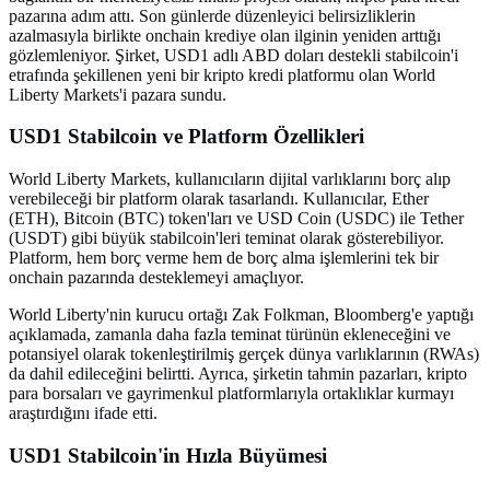
pazarına adım attı. Son günlerde düzenleyici belirsizliklerin
azalmasıyla birlikte onchain krediye olan ilginin yeniden arttığı
gözlemleniyor. Şirket, USD1 adlı ABD doları destekli stabilcoin'i
etrafında şekillenen yeni bir kripto kredi platformu olan World
Liberty Markets'i pazara sundu.
USD1 Stabilcoin ve Platform Özellikleri
World Liberty Markets, kullanıcıların dijital varlıklarını borç alıp
verebileceği bir platform olarak tasarlandı. Kullanıcılar, Ether
(ETH), Bitcoin (BTC) token'ları ve USD Coin (USDC) ile Tether
(USDT) gibi büyük stabilcoin'leri teminat olarak gösterebiliyor.
Platform, hem borç verme hem de borç alma işlemlerini tek bir
onchain pazarında desteklemeyi amaçlıyor.
World Liberty'nin kurucu ortağı Zak Folkman, Bloomberg'e yaptığı
açıklamada, zamanla daha fazla teminat türünün ekleneceğini ve
potansiyel olarak tokenleştirilmiş gerçek dünya varlıklarının (RWAs)
da dahil edileceğini belirtti. Ayrıca, şirketin tahmin pazarları, kripto
para borsaları ve gayrimenkul platformlarıyla ortaklıklar kurmayı
araştırdığını ifade etti.
USD1 Stabilcoin'in Hızla Büyümesi