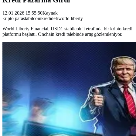
12.01.2026 15:55:50
Kaynak
kripto para
stabilcoin
kredi
defi
world liberty
World Liberty Financial, USD1 stabilcoin'i etrafında bir kripto kredi
platformu başlattı. Onchain kredi talebinde artış gözlemleniyor.