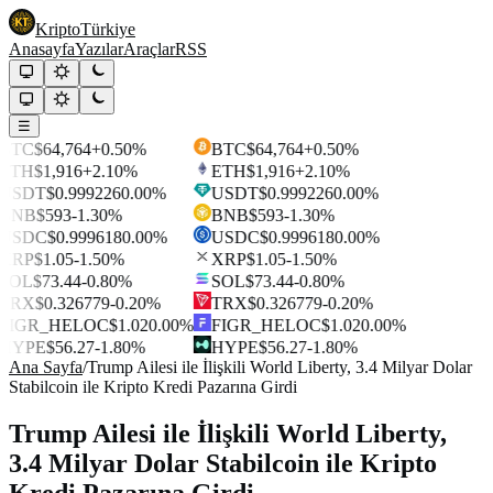
Kripto
Türkiye
Anasayfa
Yazılar
Araçlar
RSS
☰
BTC
$64,764
+0.50%
BTC
$64,764
+0.50%
ETH
$1,916
+2.10%
ETH
$1,916
+2.10%
USDT
$0.999226
0.00%
USDT
$0.999226
0.00%
BNB
$593
-1.30%
BNB
$593
-1.30%
USDC
$0.999618
0.00%
USDC
$0.999618
0.00%
XRP
$1.05
-1.50%
XRP
$1.05
-1.50%
SOL
$73.44
-0.80%
SOL
$73.44
-0.80%
TRX
$0.326779
-0.20%
TRX
$0.326779
-0.20%
FIGR_HELOC
$1.02
0.00%
FIGR_HELOC
$1.02
0.00%
HYPE
$56.27
-1.80%
HYPE
$56.27
-1.80%
Ana Sayfa
/
Trump Ailesi ile İlişkili World Liberty, 3.4 Milyar Dolar
Stabilcoin ile Kripto Kredi Pazarına Girdi
Trump Ailesi ile İlişkili World Liberty,
3.4 Milyar Dolar Stabilcoin ile Kripto
Kredi Pazarına Girdi