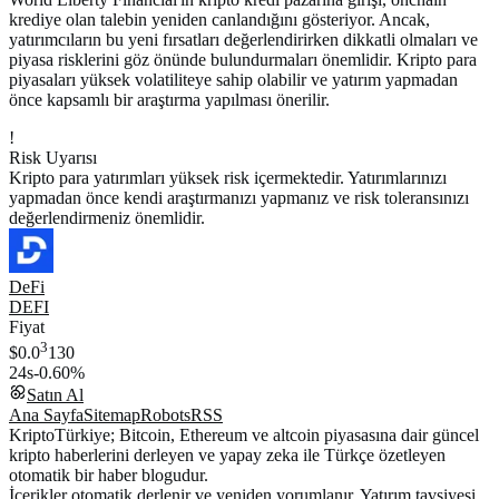
krediye olan talebin yeniden canlandığını gösteriyor. Ancak,
yatırımcıların bu yeni fırsatları değerlendirirken dikkatli olmaları ve
piyasa risklerini göz önünde bulundurmaları önemlidir. Kripto para
piyasaları yüksek volatiliteye sahip olabilir ve yatırım yapmadan
önce kapsamlı bir araştırma yapılması önerilir.
!
Risk Uyarısı
Kripto para yatırımları yüksek risk içermektedir. Yatırımlarınızı
yapmadan önce kendi araştırmanızı yapmanız ve risk toleransınızı
değerlendirmeniz önemlidir.
DeFi
DEFI
Fiyat
3
$0.0
130
24s
-0.60%
Satın Al
Ana Sayfa
Sitemap
Robots
RSS
KriptoTürkiye; Bitcoin, Ethereum ve altcoin piyasasına dair güncel
kripto haberlerini derleyen ve yapay zeka ile Türkçe özetleyen
otomatik bir haber blogudur.
İçerikler otomatik derlenir ve yeniden yorumlanır. Yatırım tavsiyesi