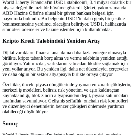
World Liberty Financial'ın USD1 stabilcoin'i, 3.4 milyar dolarlık bir
piyasa değeri ile hızlı bir büyüme gösterdi. Şirket, yakın zamanda
ABD Hazine Ofisi'ne ulusal bir güven bankası belgesi için
başvuruda bulundu. Bu belgenin USD1'in daha geniş bir şekilde
benimsenmesine yardımcı olacağını belirtiyor. USD1, halihazırda
sınır ötesi ödemeler ve hazine işlemleri için kullanılmakta.
Kripto Kredi Talebindeki Yeniden Artış
Dijital varlıkların finansal ana akıma daha fazla entegre olmasıyla
birlikte, kripto tabanlı borç alma ve verme talebinin yeniden arttığı
görülüyor. Yatırımcılar, varlıklarını satmadan likidite sağlamak için
yeni yollar arıyor. Bu yeniden ilgi, daha net düzenleyici çerçeveler
ve daha olgun bir sektör altyapısıyla birlikte ortaya çıkıyor.
Özellikle, önceki piyasa döngülerinde yaşanan en zararlı çöküşlerin,
merkezi iş modelleri, belirsiz risk yönetimi ve aşırı kaldıraçtan
kaynaklandığı, blok zinciri altyapısından değil, piyasa katılımcıları
tarafından savunuluyor. Gelişmiş şeffaflık, onchain risk kontrolleri
ve düzenleyici denetimlerin benzer çöküşleri önlemede yardımcı
olabileceği düşünülüyor.
Sonuç
World Liberty Financial'ın kripto kredi pazarına girişi, onchain