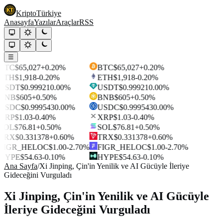
Kripto
Türkiye
Anasayfa
Yazılar
Araçlar
RSS
☰
BTC
$65,027
+0.20%
BTC
$65,027
+0.20%
ETH
$1,918
-0.20%
ETH
$1,918
-0.20%
USDT
$0.99921
0.00%
USDT
$0.99921
0.00%
BNB
$605
+0.50%
BNB
$605
+0.50%
USDC
$0.999543
0.00%
USDC
$0.999543
0.00%
XRP
$1.03
-0.40%
XRP
$1.03
-0.40%
SOL
$76.81
+0.50%
SOL
$76.81
+0.50%
TRX
$0.331378
+0.60%
TRX
$0.331378
+0.60%
FIGR_HELOC
$1.00
-2.70%
FIGR_HELOC
$1.00
-2.70%
HYPE
$54.63
-0.10%
HYPE
$54.63
-0.10%
Ana Sayfa
/
Xi Jinping, Çin'in Yenilik ve AI Gücüyle İleriye
Gideceğini Vurguladı
Xi Jinping, Çin'in Yenilik ve AI Gücüyle
İleriye Gideceğini Vurguladı