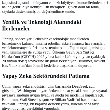
kapasitesi açısından dünyanın en hızlı büyüyen ekonomilerinden biri
haline geldi" diye konuştu. Bu mesajında, güven dolu bir tonla,
sayılarla desteklenmiş bir değerlendirme sundu.
Yenilik ve Teknoloji Alanındaki
İlerlemeler
Jinping, sadece yarı iletkenler ve teknolojik modellerden
bahsetmekle kalmadı; insansı robotlar, askeri insansız hava araçları
ve elektromanyetik fırlatma sistemine sahip Fujian uçak gemisi gibi
yeni gelişmelere de vurgu yaptı. Ülkenin Gayri Safi Yurt İçi
Hasılası'nın (GSYİH) 2025 yılına kadar 140 trilyon yuan (yaklaşık
20 trilyon dolar) seviyesine ulaşması bekleniyor. Hükümet, mevcut
Beş Yıllık Plan'dan önemli hedeflere ulaştıklarını duyurdu.
Yapay Zeka Sektöründeki Patlama
Çin'in yapay zeka endüstrisi, yılın başlarında DeepSeek adlı
girişimin, Washington'un yarı iletken ihracat yasaklarını hiçe sayarak
piyasaya sürdüğü uygun fiyatlı ve güçlü bir model ile kapıları açtı.
Bu durum, Wall Street'i şaşırttı ve Silikon Vadisi'ni hazırlıksız
yakaladı. Jinping, bu başarıyı destekleyerek, ülkenin daha fazla
güven duyması gerektiğini vurguladı.