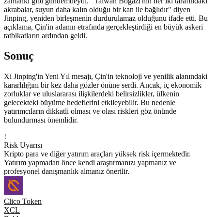
zamanki gibi gündemdeydi. "Taiwan Boğazı'nın her iki tarafındaki
akrabalar, suyun daha kalın olduğu bir kan ile bağlıdır" diyen
Jinping, yeniden birleşmenin durdurulamaz olduğunu ifade etti. Bu
açıklama, Çin'in adanın etrafında gerçekleştirdiği en büyük askeri
tatbikatların ardından geldi.
Sonuç
Xi Jinping'in Yeni Yıl mesajı, Çin'in teknoloji ve yenilik alanındaki
kararlılığını bir kez daha gözler önüne serdi. Ancak, iç ekonomik
zorluklar ve uluslararası ilişkilerdeki belirsizlikler, ülkenin
gelecekteki büyüme hedeflerini etkileyebilir. Bu nedenle
yatırımcıların dikkatli olması ve olası riskleri göz önünde
bulundurması önemlidir.
!
Risk Uyarısı
Kripto para ve diğer yatırım araçları yüksek risk içermektedir.
Yatırım yapmadan önce kendi araştırmanızı yapmanız ve
profesyonel danışmanlık almanız önerilir.
Clico Token
XCL