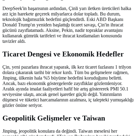
DeepSeek'in başarısının ardından, Çinli yarı iletken üreticileri halka
arz için harekete geçerek milyarlarca dolar topladı. Bu durum,
teknolojik bağımsızlık hedefini güçlendirdi. Eski ABD Başkanı
Donald Trump'ın yeniden başlattığı ticaret savaşı, Çin'in ihracat
gücünü zayıflatamadı. Aksine, Pekin, nadir topraklar avantajını
kullanarak gümrük tarifeleri ve ihracat kısıtlamaları konusunda
tavizler aldı.
Ticaret Dengesi ve Ekonomik Hedefler
Çin, yeni pazarlara ihracat yaparak, ilk kez ticaret fazlasını 1 trilyon
dolara çıkararak tarihi bir rekor kırdı. Tüm bu gelişmelere rağmen,
Jinping, ülkenin hala %5 büyüme hedefini koruduğunu belirtti.
Ancak, bazı ekonomik göstergelerde zayıflıklar gözlemleniyor.
Aralık ayında imalat faaliyetleri hafif bir artış göstererek PMI 50.1
seviyesine ulaştı, ancak genel işaretler güçlü değil. Yatırımların
düşmesi ve tüketici harcamalarının azalması, iç talepteki yumuşaklığı
gözler önüne seriyor.
Geopolitik Gelişmeler ve Taiwan
Jinping, jeopolitik konulara da değindi. Taiwan meselesi her