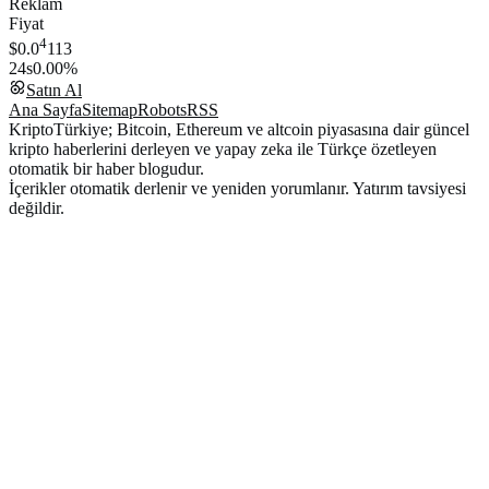
Reklam
Fiyat
4
$0.0
113
24s
0.00%
Satın Al
Ana Sayfa
Sitemap
Robots
RSS
KriptoTürkiye; Bitcoin, Ethereum ve altcoin piyasasına dair güncel
kripto haberlerini derleyen ve yapay zeka ile Türkçe özetleyen
otomatik bir haber blogudur.
İçerikler otomatik derlenir ve yeniden yorumlanır. Yatırım tavsiyesi
değildir.