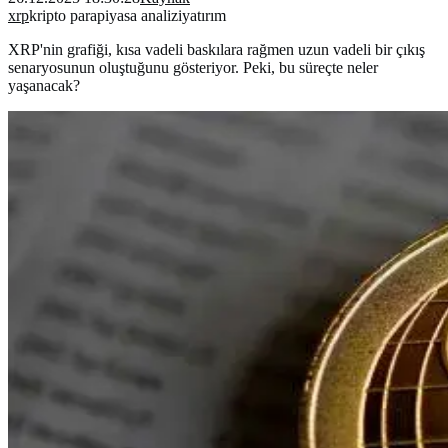
xrp
kripto para
piyasa analizi
yatırım
XRP'nin grafiği, kısa vadeli baskılara rağmen uzun vadeli bir çıkış
senaryosunun oluştuğunu gösteriyor. Peki, bu süreçte neler
yaşanacak?