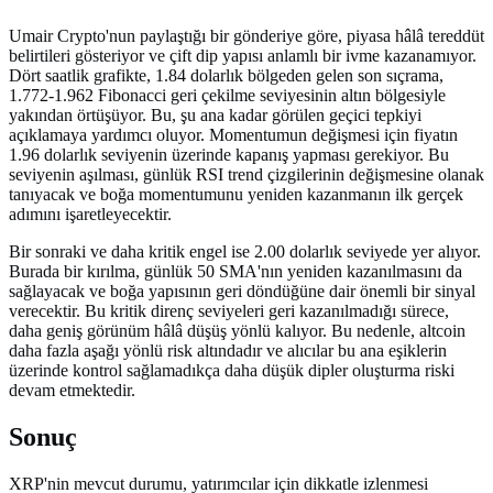
Umair Crypto'nun paylaştığı bir gönderiye göre, piyasa hâlâ tereddüt
belirtileri gösteriyor ve çift dip yapısı anlamlı bir ivme kazanamıyor.
Dört saatlik grafikte, 1.84 dolarlık bölgeden gelen son sıçrama,
1.772-1.962 Fibonacci geri çekilme seviyesinin altın bölgesiyle
yakından örtüşüyor. Bu, şu ana kadar görülen geçici tepkiyi
açıklamaya yardımcı oluyor. Momentumun değişmesi için fiyatın
1.96 dolarlık seviyenin üzerinde kapanış yapması gerekiyor. Bu
seviyenin aşılması, günlük RSI trend çizgilerinin değişmesine olanak
tanıyacak ve boğa momentumunu yeniden kazanmanın ilk gerçek
adımını işaretleyecektir.
Bir sonraki ve daha kritik engel ise 2.00 dolarlık seviyede yer alıyor.
Burada bir kırılma, günlük 50 SMA'nın yeniden kazanılmasını da
sağlayacak ve boğa yapısının geri döndüğüne dair önemli bir sinyal
verecektir. Bu kritik direnç seviyeleri geri kazanılmadığı sürece,
daha geniş görünüm hâlâ düşüş yönlü kalıyor. Bu nedenle, altcoin
daha fazla aşağı yönlü risk altındadır ve alıcılar bu ana eşiklerin
üzerinde kontrol sağlamadıkça daha düşük dipler oluşturma riski
devam etmektedir.
Sonuç
XRP'nin mevcut durumu, yatırımcılar için dikkatle izlenmesi