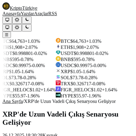
Kripto
Türkiye
Anasayfa
Yazılar
Araçlar
RSS
☰
BTC
$64,763
+1.03%
BTC
$64,763
+1.03%
ETH
$1,908
+2.07%
ETH
$1,908
+2.07%
USDT
$0.998801
-0.02%
USDT
$0.998801
-0.02%
BNB
$595
-0.78%
BNB
$595
-0.78%
USDC
$0.99975
-0.00%
USDC
$0.99975
-0.00%
XRP
$1.05
-1.64%
XRP
$1.05
-1.64%
SOL
$73.78
-0.28%
SOL
$73.78
-0.28%
TRX
$0.326717
-0.08%
TRX
$0.326717
-0.08%
FIGR_HELOC
$1.02
+1.64%
FIGR_HELOC
$1.02
+1.64%
HYPE
$55.97
-1.96%
HYPE
$55.97
-1.96%
Ana Sayfa
/
XRP'de Uzun Vadeli Çıkış Senaryosu Gelişiyor
XRP'de Uzun Vadeli Çıkış Senaryosu
Gelişiyor
26.12.2025 18:30:28
Kaynak