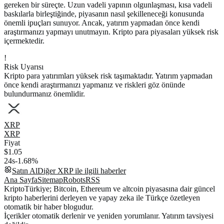
gereken bir süreçte. Uzun vadeli yapının olgunlaşması, kısa vadeli
baskılarla birleştiğinde, piyasanın nasıl şekilleneceği konusunda
önemli ipuçları sunuyor. Ancak, yatırım yapmadan önce kendi
araştırmanızı yapmayı unutmayın. Kripto para piyasaları yüksek risk
içermektedir.
!
Risk Uyarısı
Kripto para yatırımları yüksek risk taşımaktadır. Yatırım yapmadan
önce kendi araştırmanızı yapmanız ve riskleri göz önünde
bulundurmanız önemlidir.
XRP
XRP
Fiyat
$1.05
24s
-1.68%
Satın Al
Diğer
XRP
ile ilgili haberler
Ana Sayfa
Sitemap
Robots
RSS
KriptoTürkiye; Bitcoin, Ethereum ve altcoin piyasasına dair güncel
kripto haberlerini derleyen ve yapay zeka ile Türkçe özetleyen
otomatik bir haber blogudur.
İçerikler otomatik derlenir ve yeniden yorumlanır. Yatırım tavsiyesi