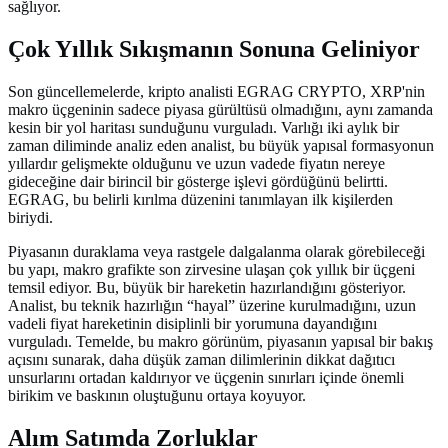
sağlıyor.
Çok Yıllık Sıkışmanın Sonuna Geliniyor
Son güncellemelerde, kripto analisti EGRAG CRYPTO, XRP'nin
makro üçgeninin sadece piyasa gürültüsü olmadığını, aynı zamanda
kesin bir yol haritası sunduğunu vurguladı. Varlığı iki aylık bir
zaman diliminde analiz eden analist, bu büyük yapısal formasyonun
yıllardır gelişmekte olduğunu ve uzun vadede fiyatın nereye
gideceğine dair birincil bir gösterge işlevi gördüğünü belirtti.
EGRAG, bu belirli kırılma düzenini tanımlayan ilk kişilerden
biriydi.
Piyasanın duraklama veya rastgele dalgalanma olarak görebileceği
bu yapı, makro grafikte son zirvesine ulaşan çok yıllık bir üçgeni
temsil ediyor. Bu, büyük bir hareketin hazırlandığını gösteriyor.
Analist, bu teknik hazırlığın “hayal” üzerine kurulmadığını, uzun
vadeli fiyat hareketinin disiplinli bir yorumuna dayandığını
vurguladı. Temelde, bu makro görünüm, piyasanın yapısal bir bakış
açısını sunarak, daha düşük zaman dilimlerinin dikkat dağıtıcı
unsurlarını ortadan kaldırıyor ve üçgenin sınırları içinde önemli
birikim ve baskının oluştuğunu ortaya koyuyor.
Alım Satımda Zorluklar