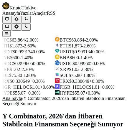
Kripto
Türkiye
Anasayfa
Yazılar
Araçlar
RSS
☰
BTC
$63,864
-2.00%
BTC
$63,864
-2.00%
ETH
$1,873
-2.60%
ETH
$1,873
-2.60%
USDT
$0.999134
0.00%
USDT
$0.999134
0.00%
BNB
$600
-1.40%
BNB
$600
-1.40%
USDC
$0.999605
0.00%
USDC
$0.999605
0.00%
XRP
$1.02
-2.30%
XRP
$1.02
-2.30%
SOL
$75.80
-1.80%
SOL
$75.80
-1.80%
TRX
$0.330649
+0.30%
TRX
$0.330649
+0.30%
FIGR_HELOC
$1.01
+0.60%
FIGR_HELOC
$1.01
+0.60%
HYPE
$55.07
+0.30%
HYPE
$55.07
+0.30%
Ana Sayfa
/
Y Combinator, 2026'dan İtibaren Stabilcoin Finansman
Seçeneği Sunuyor
Y Combinator, 2026'dan İtibaren
Stabilcoin Finansman Seçeneği Sunuyor