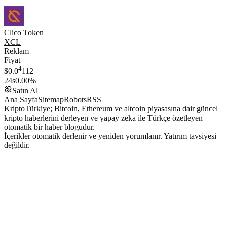
Clico Token
XCL
Reklam
Fiyat
4
$0.0
112
24s
0.00%
Satın Al
Ana Sayfa
Sitemap
Robots
RSS
KriptoTürkiye; Bitcoin, Ethereum ve altcoin piyasasına dair güncel
kripto haberlerini derleyen ve yapay zeka ile Türkçe özetleyen
otomatik bir haber blogudur.
İçerikler otomatik derlenir ve yeniden yorumlanır. Yatırım tavsiyesi
değildir.