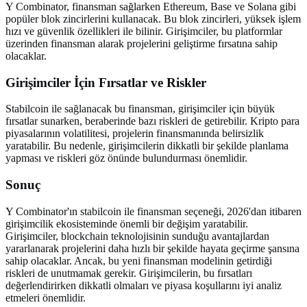
Y Combinator, finansman sağlarken Ethereum, Base ve Solana gibi
popüler blok zincirlerini kullanacak. Bu blok zincirleri, yüksek işlem
hızı ve güvenlik özellikleri ile bilinir. Girişimciler, bu platformlar
üzerinden finansman alarak projelerini geliştirme fırsatına sahip
olacaklar.
Girişimciler İçin Fırsatlar ve Riskler
Stabilcoin ile sağlanacak bu finansman, girişimciler için büyük
fırsatlar sunarken, beraberinde bazı riskleri de getirebilir. Kripto para
piyasalarının volatilitesi, projelerin finansmanında belirsizlik
yaratabilir. Bu nedenle, girişimcilerin dikkatli bir şekilde planlama
yapması ve riskleri göz önünde bulundurması önemlidir.
Sonuç
Y Combinator'ın stabilcoin ile finansman seçeneği, 2026'dan itibaren
girişimcilik ekosisteminde önemli bir değişim yaratabilir.
Girişimciler, blockchain teknolojisinin sunduğu avantajlardan
yararlanarak projelerini daha hızlı bir şekilde hayata geçirme şansına
sahip olacaklar. Ancak, bu yeni finansman modelinin getirdiği
riskleri de unutmamak gerekir. Girişimcilerin, bu fırsatları
değerlendirirken dikkatli olmaları ve piyasa koşullarını iyi analiz
etmeleri önemlidir.