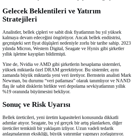
Gelecek Beklentileri ve Yatırım
Stratejileri
Analistler, bellek çipleri ve sabit disk fiyatlarının bu yıl yüksek
kalmaya devam edeceğini öngörüyor. Ancak bellek endüstrisi,
geçmişteki sert fiyat düşüşleri nedeniyle zorlu bir tarihe sahip. 2023
yılında Micron, Western Digital, Seagate ve Hynix gibi şirketler
yıllık işletme kayıpları bildirmişti.
Yine de, Nvidia ve AMD gibi şirketlerin hesaplama sistemleri,
yüksek miktarda özel DRAM gerektiriyor. Bu sistemler, aynı
zamanda büyük miktarda yeni veri üretiyor. Bernstein analisti Mark
Newman, bu durumu “veri patlaması” olarak tanımlıyor ve NAND
flaş ile sabit disklerin birlikte veri depolama sevkiyatlarının yıllık
%19 oranında büyümesini bekliyor.
Sonuç ve Risk Uyarısı
Bellek üreticileri, yeni üretim kapasiteleri konusunda dikkatli
adımlar atıyor. Seagate, bu yıl gerçek bir artış planlarken, diğer
üreticiler temkinli bir yaklaşım izliyor. Uzun vadeli tedarik
anlaşmalarının eksikliği, büyük yatırımlar yapmayı zorlaştırıyor.