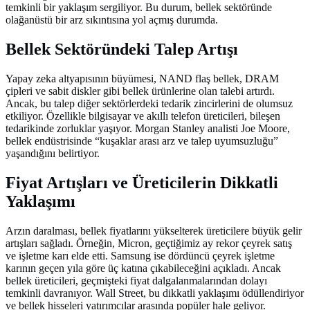
temkinli bir yaklaşım sergiliyor. Bu durum, bellek sektöründe
olağanüstü bir arz sıkıntısına yol açmış durumda.
Bellek Sektöründeki Talep Artışı
Yapay zeka altyapısının büyümesi, NAND flaş bellek, DRAM
çipleri ve sabit diskler gibi bellek ürünlerine olan talebi artırdı.
Ancak, bu talep diğer sektörlerdeki tedarik zincirlerini de olumsuz
etkiliyor. Özellikle bilgisayar ve akıllı telefon üreticileri, bileşen
tedarikinde zorluklar yaşıyor. Morgan Stanley analisti Joe Moore,
bellek endüstrisinde “kuşaklar arası arz ve talep uyumsuzluğu”
yaşandığını belirtiyor.
Fiyat Artışları ve Üreticilerin Dikkatli
Yaklaşımı
Arzın daralması, bellek fiyatlarını yükselterek üreticilere büyük gelir
artışları sağladı. Örneğin, Micron, geçtiğimiz ay rekor çeyrek satış
ve işletme karı elde etti. Samsung ise dördüncü çeyrek işletme
karının geçen yıla göre üç katına çıkabileceğini açıkladı. Ancak
bellek üreticileri, geçmişteki fiyat dalgalanmalarından dolayı
temkinli davranıyor. Wall Street, bu dikkatli yaklaşımı ödüllendiriyor
ve bellek hisseleri yatırımcılar arasında popüler hale geliyor.