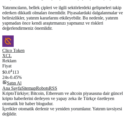
Yatırımcıların, bellek çipleri ve ilgili sektörlerdeki gelişmeleri takip
ederken dikkatli olmaları önemlidir. Piyasalardaki dalgalanmalar ve
belirsizlikler, yatırım kararlarını etkileyebilir. Bu nedenle, yatırım
yapmadan önce kendi araştırmanızı yapmanız ve riskleri
değerlendirmeniz önemlidir.
Clico Token
XCL
Reklam
Fiyat
4
$0.0
113
24s
-0.45%
Satın Al
Ana Sayfa
Sitemap
Robots
RSS
KriptoTürkiye; Bitcoin, Ethereum ve altcoin piyasasına dair güncel
kripto haberlerini derleyen ve yapay zeka ile Türkçe özetleyen
otomatik bir haber blogudur.
İçerikler otomatik derlenir ve yeniden yorumlanır. Yatırım tavsiyesi
değildir.