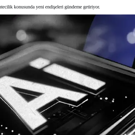
htecilik konusunda yeni endişeleri gündeme getiriyor.