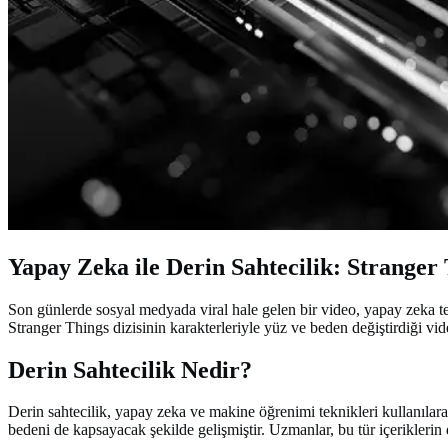
Yapay Zeka ile Derin Sahtecilik: Stranger 
Son günlerde sosyal medyada viral hale gelen bir video, yapay zeka tekn
Stranger Things dizisinin karakterleriyle yüz ve beden değiştirdiği vid
Derin Sahtecilik Nedir?
Derin sahtecilik, yapay zeka ve makine öğrenimi teknikleri kullanılarak 
bedeni de kapsayacak şekilde gelişmiştir. Uzmanlar, bu tür içerikleri