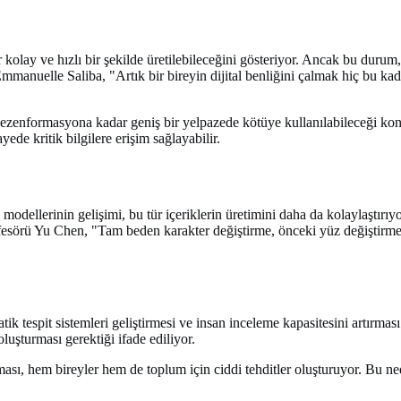
r kolay ve hızlı bir şekilde üretilebileceğini gösteriyor. Ancak bu dur
mmanuelle Saliba, "Artık bir bireyin dijital benliğini çalmak hiç bu k
 dezenformasyona kadar geniş bir yelpazede kötüye kullanılabileceği konu
ede kritik bilgilere erişim sağlayabilir.
dellerinin gelişimi, bu tür içeriklerin üretimini daha da kolaylaştırıy
fesörü Yu Chen, "Tam beden karakter değiştirme, önceki yüz değiştirme 
 tespit sistemleri geliştirmesi ve insan inceleme kapasitesini artırması g
luşturması gerektiği ifade ediliyor.
ılması, hem bireyler hem de toplum için ciddi tehditler oluşturuyor. Bu n