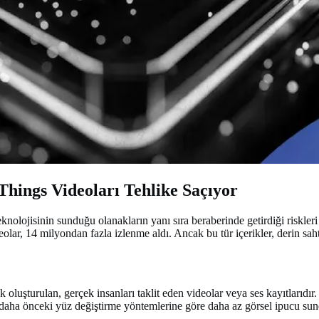
Things Videoları Tehlike Saçıyor
olojisinin sunduğu olanakların yanı sıra beraberinde getirdiği riskleri d
eolar, 14 milyondan fazla izlenme aldı. Ancak bu tür içerikler, derin sah
oluşturulan, gerçek insanları taklit eden videolar veya ses kayıtlarıdır. 
n daha önceki yüz değiştirme yöntemlerine göre daha az görsel ipucu su