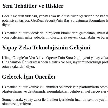
Yeni Tehditler ve Riskler
Eder Xavier'in videosu, yapay zeka ile oluşturulan içeriklerin ne kada
potansiyeli taşıyor. GetReal Security'nin Baş Soruşturma Sorumlusu E
diyor.
Uzmanlar, bu tür videoların, bireylerin kimliklerini çalmaktan, siyasi
yöneticilerinin sahte videolarını oluşturarak güven kazanabilir ve bu say
Yapay Zeka Teknolojisinin Gelişimi
Kling, Google’ın Veo 3.1 ve OpenAI’nin Sora 2 gibi yeni yapay zeka mo
Binghamton Üniversitesi'nden elektrik ve bilgisayar mühendisliği pro
ortaya çıkardı," diyor.
Gelecek İçin Öneriler
Uzmanlar, bu tür kötüye kullanımları önlemek için platformların otomatik
oluşturulması ve dağıtımında sorumlulukları belirleyen net çerçeveler o
Sonuç olarak, yapay zeka ile üretilen içeriklerin hızlı bir şekilde yay
olunması gerekiyor.