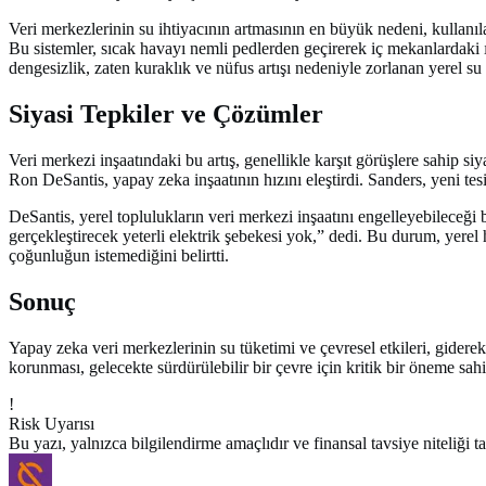
Veri merkezlerinin su ihtiyacının artmasının en büyük nedeni, kullanıla
Bu sistemler, sıcak havayı nemli pedlerden geçirerek iç mekanlardaki ı
dengesizlik, zaten kuraklık ve nüfus artışı nedeniyle zorlanan yerel su
Siyasi Tepkiler ve Çözümler
Veri merkezi inşaatındaki bu artış, genellikle karşıt görüşlere sahip s
Ron DeSantis, yapay zeka inşaatının hızını eleştirdi. Sanders, yeni te
DeSantis, yerel toplulukların veri merkezi inşaatını engelleyebileceği 
gerçekleştirecek yeterli elektrik şebekesi yok,” dedi. Bu durum, yerel 
çoğunluğun istemediğini belirtti.
Sonuç
Yapay zeka veri merkezlerinin su tüketimi ve çevresel etkileri, gidere
korunması, gelecekte sürdürülebilir bir çevre için kritik bir öneme sa
!
Risk Uyarısı
Bu yazı, yalnızca bilgilendirme amaçlıdır ve finansal tavsiye niteliğ