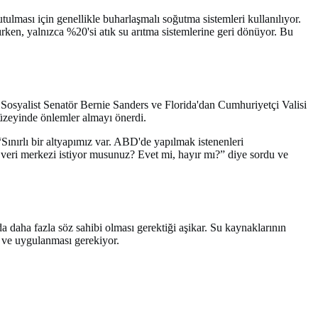
tulması için genellikle buharlaşmalı soğutma sistemleri kullanılıyor.
ırken, yalnızca %20'si atık su arıtma sistemlerine geri dönüyor. Bu
tik Sosyalist Senatör Bernie Sanders ve Florida'dan Cumhuriyetçi Valisi
düzeyinde önlemler almayı önerdi.
“Sınırlı bir altyapımız var. ABD'de yapılmak istenenleri
al veri merkezi istiyor musunuz? Evet mi, hayır mı?” diye sordu ve
a daha fazla söz sahibi olması gerektiği aşikar. Su kaynaklarının
ı ve uygulanması gerekiyor.