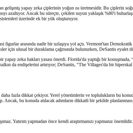
n gelişmiş yapay zeka çiplerinin yoğun ısı üretmesidir. Bu çiplerin soğu
sıyı azaltıyor. Ancak bu süreçte, çekilen suyun yaklaşık %80'i buharlaş
 sistemleri üzerinde ek bir yük oluşturuyor.
iyasi figurlar arasında nadir bir uzlaşıya yol açtı. Vermont'tan Demokra
sisler için ulusal bir duraklama çağrısında bulunurken, DeSantis eyalet 
bir yapay zeka hakları yasası önerdi. Florida'da yaptığı bir konuşmada, 
halkın da endişelerini artırıyor; DeSantis, “The Villages'da bir hipersk
k daha fazla dikkat çekiyor. Yerel yönetimlerin ve toplulukların bu konud
hip. Ancak, bu konuda atılacak adımların dikkatli bir şekilde planlanmas
i taşımaz. Yatırım yapmadan önce kendi araştırmanızı yapmanız önemlidir.