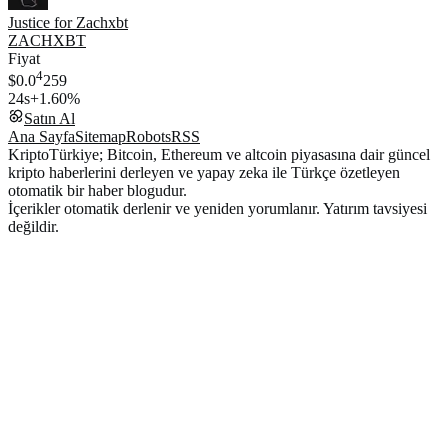
Justice for Zachxbt
ZACHXBT
Fiyat
4
$0.0
259
24s
+1.60%
Satın Al
Ana Sayfa
Sitemap
Robots
RSS
KriptoTürkiye; Bitcoin, Ethereum ve altcoin piyasasına dair güncel
kripto haberlerini derleyen ve yapay zeka ile Türkçe özetleyen
otomatik bir haber blogudur.
İçerikler otomatik derlenir ve yeniden yorumlanır. Yatırım tavsiyesi
değildir.