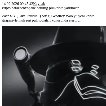
14.02.2026 09:45:42
Kaynak
kripto para
zachxbt
jake paul
rug pull
kripto yatırımları
ZachXBT, Jake Paul'un iş ortağı Geoffrey Woo'yu yeni kripto
girişimiyle ilgili rug pull iddiaları konusunda eleştirdi.