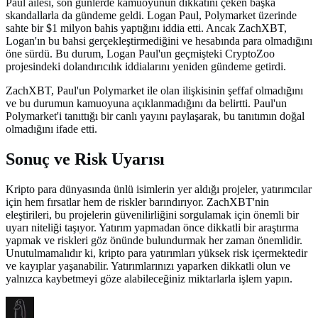
Paul ailesi, son günlerde kamuoyunun dikkatini çeken başka
skandallarla da gündeme geldi. Logan Paul, Polymarket üzerinde
sahte bir $1 milyon bahis yaptığını iddia etti. Ancak ZachXBT,
Logan'ın bu bahsi gerçekleştirmediğini ve hesabında para olmadığını
öne sürdü. Bu durum, Logan Paul'un geçmişteki CryptoZoo
projesindeki dolandırıcılık iddialarını yeniden gündeme getirdi.
ZachXBT, Paul'un Polymarket ile olan ilişkisinin şeffaf olmadığını
ve bu durumun kamuoyuna açıklanmadığını da belirtti. Paul'un
Polymarket'i tanıttığı bir canlı yayını paylaşarak, bu tanıtımın doğal
olmadığını ifade etti.
Sonuç ve Risk Uyarısı
Kripto para dünyasında ünlü isimlerin yer aldığı projeler, yatırımcılar
için hem fırsatlar hem de riskler barındırıyor. ZachXBT'nin
eleştirileri, bu projelerin güvenilirliğini sorgulamak için önemli bir
uyarı niteliği taşıyor. Yatırım yapmadan önce dikkatli bir araştırma
yapmak ve riskleri göz önünde bulundurmak her zaman önemlidir.
Unutulmamalıdır ki, kripto para yatırımları yüksek risk içermektedir
ve kayıplar yaşanabilir. Yatırımlarınızı yaparken dikkatli olun ve
yalnızca kaybetmeyi göze alabileceğiniz miktarlarla işlem yapın.