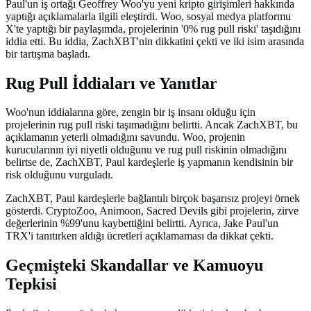
Paul'un iş ortağı Geoffrey Woo'yu yeni kripto girişimleri hakkında
yaptığı açıklamalarla ilgili eleştirdi. Woo, sosyal medya platformu
X'te yaptığı bir paylaşımda, projelerinin '0% rug pull riski' taşıdığını
iddia etti. Bu iddia, ZachXBT'nin dikkatini çekti ve iki isim arasında
bir tartışma başladı.
Rug Pull İddiaları ve Yanıtlar
Woo'nun iddialarına göre, zengin bir iş insanı olduğu için
projelerinin rug pull riski taşımadığını belirtti. Ancak ZachXBT, bu
açıklamanın yeterli olmadığını savundu. Woo, projenin
kurucularının iyi niyetli olduğunu ve rug pull riskinin olmadığını
belirtse de, ZachXBT, Paul kardeşlerle iş yapmanın kendisinin bir
risk olduğunu vurguladı.
ZachXBT, Paul kardeşlerle bağlantılı birçok başarısız projeyi örnek
gösterdi. CryptoZoo, Animoon, Sacred Devils gibi projelerin, zirve
değerlerinin %99'unu kaybettiğini belirtti. Ayrıca, Jake Paul'un
TRX'i tanıtırken aldığı ücretleri açıklamaması da dikkat çekti.
Geçmişteki Skandallar ve Kamuoyu
Tepkisi