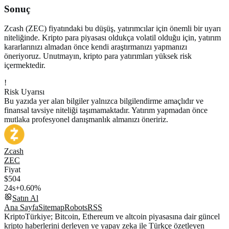
Sonuç
Zcash (ZEC) fiyatındaki bu düşüş, yatırımcılar için önemli bir uyarı
niteliğinde. Kripto para piyasası oldukça volatil olduğu için, yatırım
kararlarınızı almadan önce kendi araştırmanızı yapmanızı
öneriyoruz. Unutmayın, kripto para yatırımları yüksek risk
içermektedir.
!
Risk Uyarısı
Bu yazıda yer alan bilgiler yalnızca bilgilendirme amaçlıdır ve
finansal tavsiye niteliği taşımamaktadır. Yatırım yapmadan önce
mutlaka profesyonel danışmanlık almanızı öneririz.
Zcash
ZEC
Fiyat
$504
24s
+0.60%
Satın Al
Ana Sayfa
Sitemap
Robots
RSS
KriptoTürkiye; Bitcoin, Ethereum ve altcoin piyasasına dair güncel
kripto haberlerini derleyen ve yapay zeka ile Türkçe özetleyen