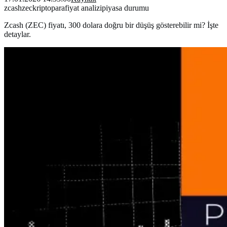
zcash
zec
kriptopara
fiyat analizi
piyasa durumu
Zcash (ZEC) fiyatı, 300 dolara doğru bir düşüş gösterebilir mi? İşte
detaylar.