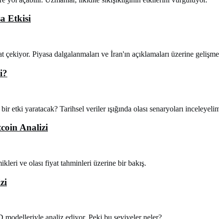
a Etkisi
at çekiyor. Piyasa dalgalanmaları ve İran'ın açıklamaları üzerine gelişme
i?
 bir etki yaratacak? Tarihsel veriler ışığında olası senaryoları inceleyeli
coin Analizi
kleri ve olası fiyat tahminleri üzerine bir bakış.
zi
 modelleriyle analiz ediyor. Peki bu seviyeler neler?