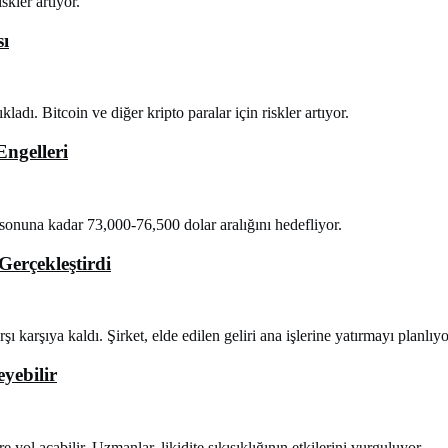
skler artıyor.
sı
ladı. Bitcoin ve diğer kripto paralar için riskler artıyor.
Engelleri
 sonuna kadar 73,000-76,500 dolar aralığını hedefliyor.
Gerçekleştirdi
arşıya kaldı. Şirket, elde edilen geliri ana işlerine yatırmayı planlıyo
yebilir
e yol açabilir. Uzmanlar, likidite sıkışıklığının etkilerini vurguluyor.