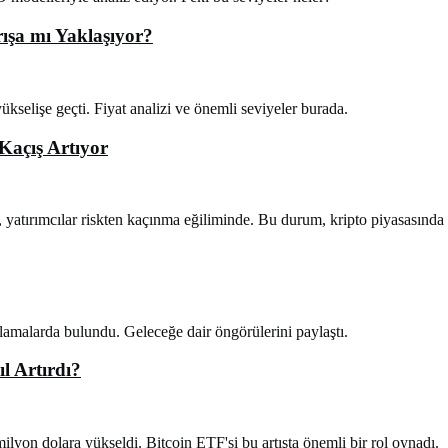
rışa mı Yaklaşıyor?
ükselişe geçti. Fiyat analizi ve önemli seviyeler burada.
Kaçış Artıyor
atırımcılar riskten kaçınma eğiliminde. Bu durum, kripto piyasasında be
lamalarda bulundu. Geleceğe dair öngörülerini paylaştı.
l Artırdı?
yon dolara yükseldi. Bitcoin ETF'si bu artışta önemli bir rol oynadı.