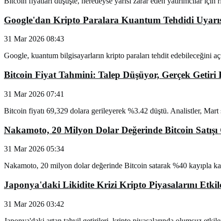
Bitcoin fiyatları düşüşte, neredeyse yarısı zarar eden yatırımcılar için ri
Google'dan Kripto Paralara Kuantum Tehdidi Uyarı
31 Mar 2026 08:43
Google, kuantum bilgisayarların kripto paraları tehdit edebileceğini açık
Bitcoin Fiyat Tahmini: Talep Düşüyor, Gerçek Getiri 
31 Mar 2026 07:41
Bitcoin fiyatı 69,329 dolara gerileyerek %3.42 düştü. Analistler, Mart
Nakamoto, 20 Milyon Dolar Değerinde Bitcoin Satışı 
31 Mar 2026 05:34
Nakamoto, 20 milyon dolar değerinde Bitcoin satarak %40 kayıpla karşı k
Japonya'daki Likidite Krizi Kripto Piyasalarını Etkile
31 Mar 2026 03:42
Japonya'daki artan tahvil getirileri, kripto piyasalarında olumsuz etkiler