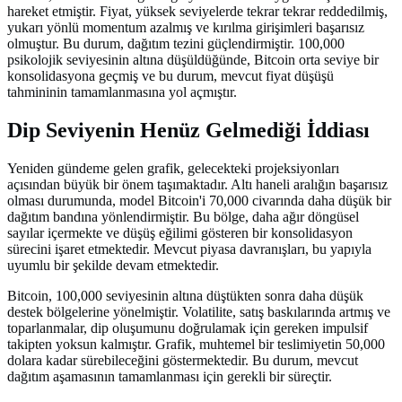
hareket etmiştir. Fiyat, yüksek seviyelerde tekrar tekrar reddedilmiş,
yukarı yönlü momentum azalmış ve kırılma girişimleri başarısız
olmuştur. Bu durum, dağıtım tezini güçlendirmiştir. 100,000
psikolojik seviyesinin altına düşüldüğünde, Bitcoin orta seviye bir
konsolidasyona geçmiş ve bu durum, mevcut fiyat düşüşü
tahmininin tamamlanmasına yol açmıştır.
Dip Seviyenin Henüz Gelmediği İddiası
Yeniden gündeme gelen grafik, gelecekteki projeksiyonları
açısından büyük bir önem taşımaktadır. Altı haneli aralığın başarısız
olması durumunda, model Bitcoin'i 70,000 civarında daha düşük bir
dağıtım bandına yönlendirmiştir. Bu bölge, daha ağır döngüsel
sayılar içermekte ve düşüş eğilimi gösteren bir konsolidasyon
sürecini işaret etmektedir. Mevcut piyasa davranışları, bu yapıyla
uyumlu bir şekilde devam etmektedir.
Bitcoin, 100,000 seviyesinin altına düştükten sonra daha düşük
destek bölgelerine yönelmiştir. Volatilite, satış baskılarında artmış ve
toparlanmalar, dip oluşumunu doğrulamak için gereken impulsif
takipten yoksun kalmıştır. Grafik, muhtemel bir teslimiyetin 50,000
dolara kadar sürebileceğini göstermektedir. Bu durum, mevcut
dağıtım aşamasının tamamlanması için gerekli bir süreçtir.