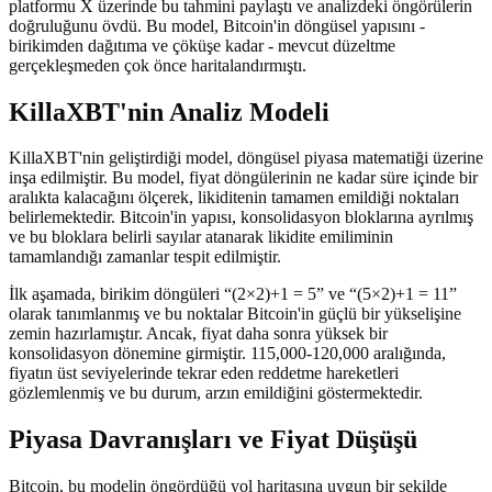
platformu X üzerinde bu tahmini paylaştı ve analizdeki öngörülerin
doğruluğunu övdü. Bu model, Bitcoin'in döngüsel yapısını -
birikimden dağıtıma ve çöküşe kadar - mevcut düzeltme
gerçekleşmeden çok önce haritalandırmıştı.
KillaXBT'nin Analiz Modeli
KillaXBT'nin geliştirdiği model, döngüsel piyasa matematiği üzerine
inşa edilmiştir. Bu model, fiyat döngülerinin ne kadar süre içinde bir
aralıkta kalacağını ölçerek, likiditenin tamamen emildiği noktaları
belirlemektedir. Bitcoin'in yapısı, konsolidasyon bloklarına ayrılmış
ve bu bloklara belirli sayılar atanarak likidite emiliminin
tamamlandığı zamanlar tespit edilmiştir.
İlk aşamada, birikim döngüleri “(2×2)+1 = 5” ve “(5×2)+1 = 11”
olarak tanımlanmış ve bu noktalar Bitcoin'in güçlü bir yükselişine
zemin hazırlamıştır. Ancak, fiyat daha sonra yüksek bir
konsolidasyon dönemine girmiştir. 115,000-120,000 aralığında,
fiyatın üst seviyelerinde tekrar eden reddetme hareketleri
gözlemlenmiş ve bu durum, arzın emildiğini göstermektedir.
Piyasa Davranışları ve Fiyat Düşüşü
Bitcoin, bu modelin öngördüğü yol haritasına uygun bir şekilde