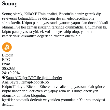
Sonuç
Sonuç olarak, KillaXBT'nin analizi, Bitcoin'in henüz gerçek dip
seviyesini bulmadığını ve düşüşün devam edebileceğini öne
sürmektedir. Kripto para piyasasında yatırım yapmadan önce dikkatli
olunmalı ve her zaman risklerin farkında olunmalıdır. Unutmayın ki,
kripto para piyasası yüksek volatiliteye sahip olup, yatırım
kararlarınızı dikkatlice değerlendirmeniz önemlidir.
Bitcoin
BTC
Fiyat
$65,033
24s
+0.20%
Satın Al
Diğer
BTC
ile ilgili haberler
Ana Sayfa
Sitemap
Robots
RSS
KriptoTürkiye; Bitcoin, Ethereum ve altcoin piyasasına dair güncel
kripto haberlerini derleyen ve yapay zeka ile Türkçe özetleyen
otomatik bir haber blogudur.
İçerikler otomatik derlenir ve yeniden yorumlanır. Yatırım tavsiyesi
değildir.