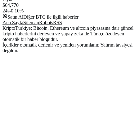
$64,770
24s
-0.10%
Satın Al
Diğer
BTC
ile ilgili haberler
Ana Sayfa
Sitemap
Robots
RSS
KriptoTürkiye; Bitcoin, Ethereum ve altcoin piyasasına dair güncel
kripto haberlerini derleyen ve yapay zeka ile Türkçe özetleyen
otomatik bir haber blogudur.
İçerikler otomatik derlenir ve yeniden yorumlanır. Yatırım tavsiyesi
değildir.