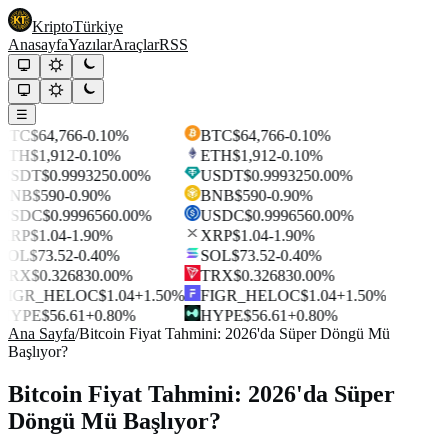
Kripto
Türkiye
Anasayfa
Yazılar
Araçlar
RSS
☰
BTC
$64,766
-0.10%
BTC
$64,766
-0.10%
ETH
$1,912
-0.10%
ETH
$1,912
-0.10%
USDT
$0.999325
0.00%
USDT
$0.999325
0.00%
BNB
$590
-0.90%
BNB
$590
-0.90%
USDC
$0.999656
0.00%
USDC
$0.999656
0.00%
XRP
$1.04
-1.90%
XRP
$1.04
-1.90%
SOL
$73.52
-0.40%
SOL
$73.52
-0.40%
TRX
$0.32683
0.00%
TRX
$0.32683
0.00%
FIGR_HELOC
$1.04
+1.50%
FIGR_HELOC
$1.04
+1.50%
HYPE
$56.61
+0.80%
HYPE
$56.61
+0.80%
Ana Sayfa
/
Bitcoin Fiyat Tahmini: 2026'da Süper Döngü Mü
Başlıyor?
Bitcoin Fiyat Tahmini: 2026'da Süper
Döngü Mü Başlıyor?