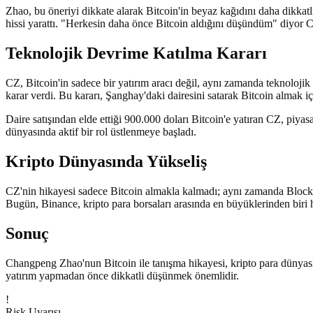
Zhao, bu öneriyi dikkate alarak Bitcoin'in beyaz kağıdını daha dikkat
hissi yarattı. "Herkesin daha önce Bitcoin aldığını düşündüm" diyor 
Teknolojik Devrime Katılma Kararı
CZ, Bitcoin'in sadece bir yatırım aracı değil, aynı zamanda teknolojik
karar verdi. Bu kararı, Şanghay'daki dairesini satarak Bitcoin almak iç
Daire satışından elde ettiği 900.000 doları Bitcoin'e yatıran CZ, piya
dünyasında aktif bir rol üstlenmeye başladı.
Kripto Dünyasında Yükseliş
CZ'nin hikayesi sadece Bitcoin almakla kalmadı; aynı zamanda Blockc
Bugün, Binance, kripto para borsaları arasında en büyüklerinden biri h
Sonuç
Changpeng Zhao'nun Bitcoin ile tanışma hikayesi, kripto para dünyasın
yatırım yapmadan önce dikkatli düşünmek önemlidir.
!
Risk Uyarısı