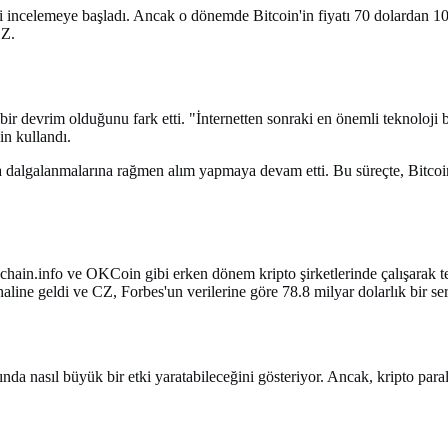
li incelemeye başladı. Ancak o dönemde Bitcoin'in fiyatı 70 dolardan 1
CZ.
 bir devrim olduğunu fark etti. "İnternetten sonraki en önemli teknoloj
in kullandı.
sa dalgalanmalarına rağmen alım yapmaya devam etti. Bu süreçte, Bitcoin'
hain.info ve OKCoin gibi erken dönem kripto şirketlerinde çalışarak t
aline geldi ve CZ, Forbes'un verilerine göre 78.8 milyar dolarlık bir ser
da nasıl büyük bir etki yaratabileceğini gösteriyor. Ancak, kripto para