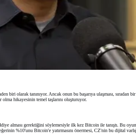
nden biri olarak tanınıyor. Ancak onun bu başarıya ulaşması, sıradan bi
olma hikayesinin temel taşlarını oluşturuyor.
iye alması gerektiğini söylemesiyle ilk kez Bitcoin ile tanıştı. Bu oyun
ğerinin %10'unu Bitcoin'e yatırmasını önermesi, CZ'nin bu dijital varlığa