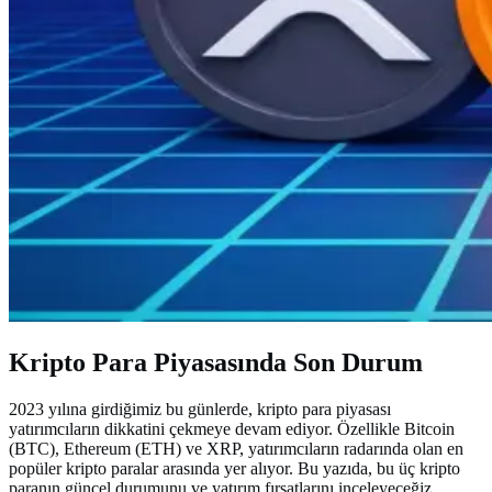
Kripto Para Piyasasında Son Durum
2023 yılına girdiğimiz bu günlerde, kripto para piyasası
yatırımcıların dikkatini çekmeye devam ediyor. Özellikle Bitcoin
(BTC), Ethereum (ETH) ve XRP, yatırımcıların radarında olan en
popüler kripto paralar arasında yer alıyor. Bu yazıda, bu üç kripto
paranın güncel durumunu ve yatırım fırsatlarını inceleyeceğiz.