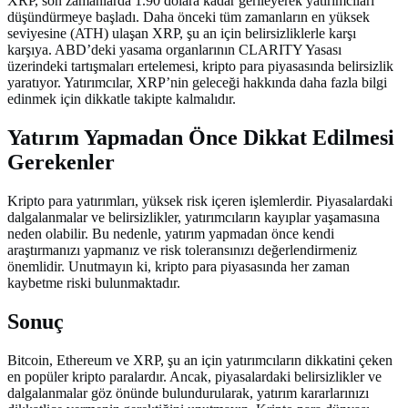
XRP, son zamanlarda 1.90 dolara kadar gerileyerek yatırımcıları
düşündürmeye başladı. Daha önceki tüm zamanların en yüksek
seviyesine (ATH) ulaşan XRP, şu an için belirsizliklerle karşı
karşıya. ABD’deki yasama organlarının CLARITY Yasası
üzerindeki tartışmaları ertelemesi, kripto para piyasasında belirsizlik
yaratıyor. Yatırımcılar, XRP’nin geleceği hakkında daha fazla bilgi
edinmek için dikkatle takipte kalmalıdır.
Yatırım Yapmadan Önce Dikkat Edilmesi
Gerekenler
Kripto para yatırımları, yüksek risk içeren işlemlerdir. Piyasalardaki
dalgalanmalar ve belirsizlikler, yatırımcıların kayıplar yaşamasına
neden olabilir. Bu nedenle, yatırım yapmadan önce kendi
araştırmanızı yapmanız ve risk toleransınızı değerlendirmeniz
önemlidir. Unutmayın ki, kripto para piyasasında her zaman
kaybetme riski bulunmaktadır.
Sonuç
Bitcoin, Ethereum ve XRP, şu an için yatırımcıların dikkatini çeken
en popüler kripto paralardır. Ancak, piyasalardaki belirsizlikler ve
dalgalanmalar göz önünde bulundurularak, yatırım kararlarınızı