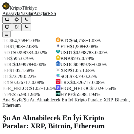
Kripto
Türkiye
Anasayfa
Yazılar
Araçlar
RSS
☰
BTC
$64,758
+1.03%
BTC
$64,758
+1.03%
ETH
$1,908
+2.08%
ETH
$1,908
+2.08%
USDT
$0.998783
-0.02%
USDT
$0.998783
-0.02%
BNB
$595
-0.79%
BNB
$595
-0.79%
USDC
$0.99978
+0.00%
USDC
$0.99978
+0.00%
XRP
$1.05
-1.68%
XRP
$1.05
-1.68%
SOL
$73.79
-0.22%
SOL
$73.79
-0.22%
TRX
$0.326717
-0.08%
TRX
$0.326717
-0.08%
FIGR_HELOC
$1.02
+1.64%
FIGR_HELOC
$1.02
+1.64%
HYPE
$55.98
-1.94%
HYPE
$55.98
-1.94%
Ana Sayfa
/
Şu An Alınabilecek En İyi Kripto Paralar: XRP, Bitcoin,
Ethereum
Şu An Alınabilecek En İyi Kripto
Paralar: XRP, Bitcoin, Ethereum