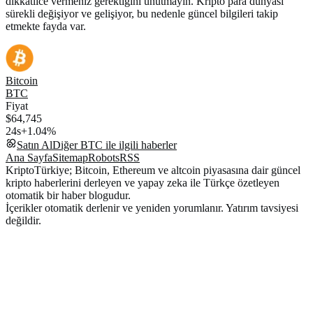
dikkatlice vermeniz gerektiğini unutmayın. Kripto para dünyası
sürekli değişiyor ve gelişiyor, bu nedenle güncel bilgileri takip
etmekte fayda var.
Bitcoin
BTC
Fiyat
$64,745
24s
+1.04%
Satın Al
Diğer
BTC
ile ilgili haberler
Ana Sayfa
Sitemap
Robots
RSS
KriptoTürkiye; Bitcoin, Ethereum ve altcoin piyasasına dair güncel
kripto haberlerini derleyen ve yapay zeka ile Türkçe özetleyen
otomatik bir haber blogudur.
İçerikler otomatik derlenir ve yeniden yorumlanır. Yatırım tavsiyesi
değildir.