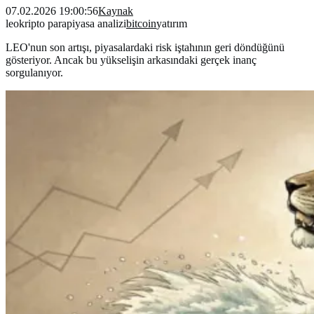
07.02.2026 19:00:56
Kaynak
leo
kripto para
piyasa analizi
bitcoin
yatırım
LEO'nun son artışı, piyasalardaki risk iştahının geri döndüğünü
gösteriyor. Ancak bu yükselişin arkasındaki gerçek inanç
sorgulanıyor.