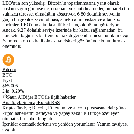
LEO'nun son yükselişi, Bitcoin'in toparlanmasına yanıt olarak
başlamış gibi görünse de, on-chain ve spot dinamikler, bu hareketin
yalnızca türevsel olmadığını gösteriyor. 6.80 dolarlık seviyenin
güçlü bir şekilde savunulması, sürekli alım baskısı ve artan spot
hacimler, LEO'nun altında aktif bir inanç olduğunu gösteriyor.
Ancak, 9.27 dolarlık seviye üzerinde bir kabul sağlanmadan, bu
hareketin bağımsız bir trend olarak değerlendirilmesi mümkün değil.
Yatırımcıların dikkatli olması ve riskleri göz önünde bulundurması
önemlidir.
Bitcoin
BTC
Fiyat
$65,005
24s
+0.20%
Satın Al
Diğer
BTC
ile ilgili haberler
Ana Sayfa
Sitemap
Robots
RSS
KriptoTürkiye; Bitcoin, Ethereum ve altcoin piyasasına dair güncel
kripto haberlerini derleyen ve yapay zeka ile Türkçe özetleyen
otomatik bir haber blogudur.
İçerikler otomatik derlenir ve yeniden yorumlanır. Yatırım tavsiyesi
değildir.