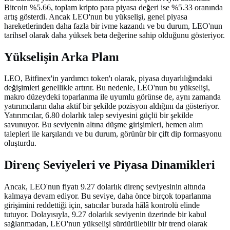
Bitcoin %5.66, toplam kripto para piyasa değeri ise %5.33 oranında
artış gösterdi. Ancak LEO'nun bu yükselişi, genel piyasa
hareketlerinden daha fazla bir ivme kazandı ve bu durum, LEO'nun
tarihsel olarak daha yüksek beta değerine sahip olduğunu gösteriyor.
Yükselişin Arka Planı
LEO, Bitfinex'in yardımcı token'ı olarak, piyasa duyarlılığındaki
değişimleri genellikle artırır. Bu nedenle, LEO'nun bu yükselişi,
makro düzeydeki toparlanma ile uyumlu görünse de, aynı zamanda
yatırımcıların daha aktif bir şekilde pozisyon aldığını da gösteriyor.
Yatırımcılar, 6.80 dolarlık talep seviyesini güçlü bir şekilde
savunuyor. Bu seviyenin altına düşme girişimleri, hemen alım
talepleri ile karşılandı ve bu durum, görünür bir çift dip formasyonu
oluşturdu.
Direnç Seviyeleri ve Piyasa Dinamikleri
Ancak, LEO'nun fiyatı 9.27 dolarlık direnç seviyesinin altında
kalmaya devam ediyor. Bu seviye, daha önce birçok toparlanma
girişimini reddettiği için, satıcılar burada hâlâ kontrolü elinde
tutuyor. Dolayısıyla, 9.27 dolarlık seviyenin üzerinde bir kabul
sağlanmadan, LEO'nun yükselişi sürdürülebilir bir trend olarak