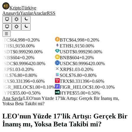
Kripto
Türkiye
Anasayfa
Yazılar
Araçlar
RSS
☰
BTC
$64,998
+0.20%
BTC
$64,998
+0.20%
ETH
$1,915
0.00%
ETH
$1,915
0.00%
USDT
$0.99929
0.00%
USDT
$0.99929
0.00%
BNB
$604
+0.20%
BNB
$604
+0.20%
USDC
$0.999642
0.00%
USDC
$0.999642
0.00%
XRP
$1.03
-0.20%
XRP
$1.03
-0.20%
SOL
$76.80
+0.80%
SOL
$76.80
+0.80%
TRX
$0.331396
+0.60%
TRX
$0.331396
+0.60%
FIGR_HELOC
$1.00
+0.10%
FIGR_HELOC
$1.00
+0.10%
HYPE
$55.00
+0.50%
HYPE
$55.00
+0.50%
Ana Sayfa
/
LEO'nun Yüzde 17'lik Artışı: Gerçek Bir İnanış mı,
Yoksa Beta Takibi mi?
LEO'nun Yüzde 17'lik Artışı: Gerçek Bir
İnanış mı, Yoksa Beta Takibi mi?